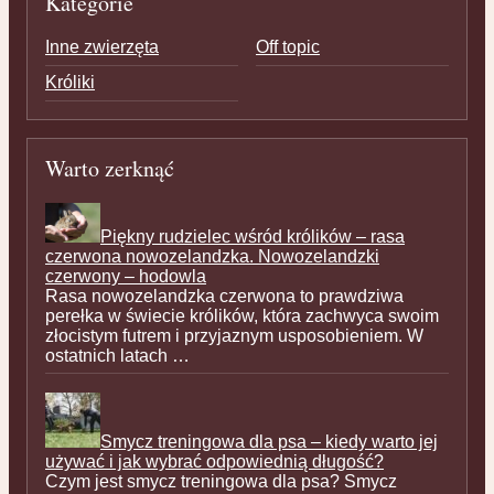
Kategorie
Inne zwierzęta
Off topic
Króliki
Warto zerknąć
Piękny rudzielec wśród królików – rasa
czerwona nowozelandzka. Nowozelandzki
czerwony – hodowla
Rasa nowozelandzka czerwona to prawdziwa
perełka w świecie królików, która zachwyca swoim
złocistym futrem i przyjaznym usposobieniem. W
ostatnich latach …
Smycz treningowa dla psa – kiedy warto jej
używać i jak wybrać odpowiednią długość?
Czym jest smycz treningowa dla psa? Smycz