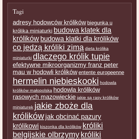
Tagi
adresy hodowców królików
biegunka u
budowa klatek dla
królika miniaturki
królików
budowa klatki dla królików
co jedzą króliki zimą
dieta królika
dlaczego królik tupie
miniaturki
efektywne mikroorganizmy franz peter
mau w hodowli królików
entente europeenne
hermelin niebieskooki
hodowla
hodowla królików
królików małopolska
rasowych mazowieckie
jakie są rasy królików
jakie zboże dla
miniaturek
królików
jak obcinać pazury
króliki
królikowi
kiszonka dla królików
belgijskie olbrzymy
króliki