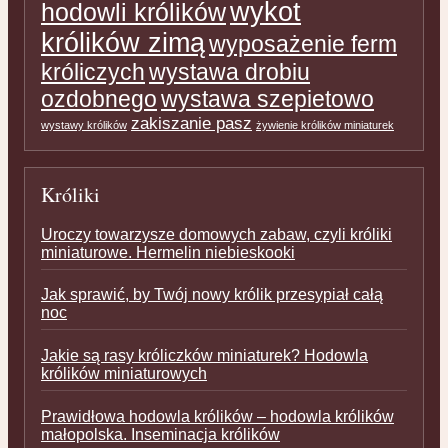
wykot
hodowli królików
królików zimą
wyposażenie ferm
króliczych
wystawa drobiu
ozdobnego
wystawa szepietowo
zakiszanie pasz
wystawy królików
żywienie królików miniaturek
Króliki
Uroczy towarzysze domowych zabaw, czyli króliki
miniaturowe. Hermelin niebieskooki
Jak sprawić, by Twój nowy królik przesypiał całą
noc
Jakie są rasy króliczków miniaturek? Hodowla
królików miniaturowych
Prawidłowa hodowla królików – hodowla królików
małopolska. Inseminacja królików