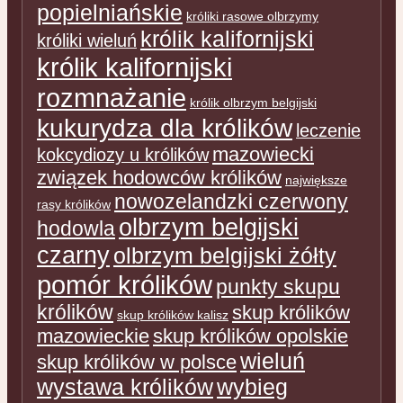
popielniańskie
króliki rasowe olbrzymy
królik kalifornijski
króliki wieluń
królik kalifornijski
rozmnażanie
królik olbrzym belgijski
kukurydza dla królików
leczenie
mazowiecki
kokcydiozy u królików
związek hodowców królików
największe
nowozelandzki czerwony
rasy królików
olbrzym belgijski
hodowla
czarny
olbrzym belgijski żółty
pomór królików
punkty skupu
królików
skup królików
skup królików kalisz
mazowieckie
skup królików opolskie
wieluń
skup królików w polsce
wystawa królików
wybieg