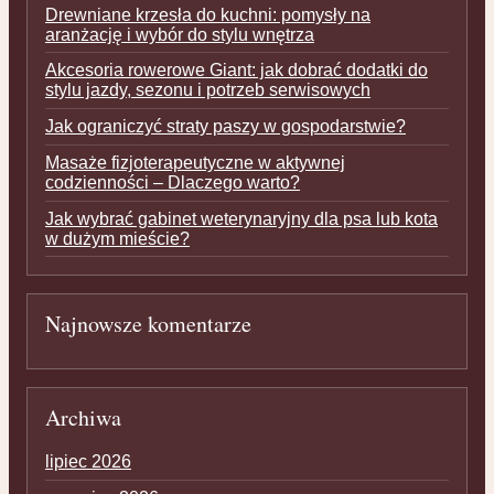
Drewniane krzesła do kuchni: pomysły na
aranżację i wybór do stylu wnętrza
Akcesoria rowerowe Giant: jak dobrać dodatki do
stylu jazdy, sezonu i potrzeb serwisowych
Jak ograniczyć straty paszy w gospodarstwie?
Masaże fizjoterapeutyczne w aktywnej
codzienności – Dlaczego warto?
Jak wybrać gabinet weterynaryjny dla psa lub kota
w dużym mieście?
Najnowsze komentarze
Archiwa
lipiec 2026