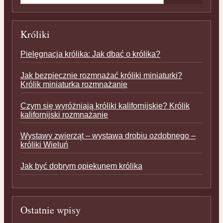
Króliki
Pielęgnacja królika: Jak dbać o królika?
Jak bezpiecznie rozmnażać króliki miniaturki?
Królik miniaturka rozmnażanie
Czym się wyróżniają króliki kalifornijskie? Królik
kalifornijski rozmnażanie
Wystawy zwierząt – wystawa drobiu ozdobnego –
króliki Wieluń
Jak być dobrym opiekunem królika
Ostatnie wpisy