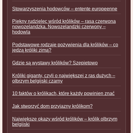
Stowarzyszenia hodowców – entente europeenne
Piękny rudzielec wśród królików – rasa czerwona
nowozelandzka. Nowozelandzki czerwony –
hodowla
Podstawowe rodzaje pożywienia dla królików – co
jedzą króliki zimą?
Gdzie są wystawy królików? Szepietowo
Króliki giganty, czyli o największej z ras dużych –
olbrzym belgijski czarny
10 faktów o królikach, które każdy powinien znać
Jak stworzyć dom przyjazny królikom?
Największe okazy wśród królików – królik olbrzym
belgijski