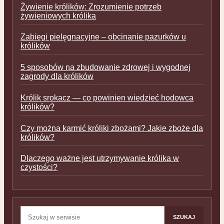
Żywienie królików: Zrozumienie potrzeb
żywieniowych królika
Zabiegi pielęgnacyjne – obcinanie pazurków u
królików
5 sposobów na zbudowanie zdrowej i wygodnej
zagrody dla królików
Królik srokacz — co powinien wiedzieć hodowca
królików?
Czy można karmić króliki zbożami? Jakie zboże dla
królików?
Dlaczego ważne jest utrzymywanie królika w
czystości?
Szukaj:
SZUKAJ