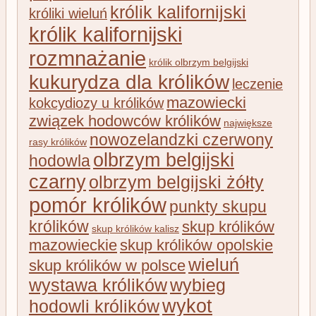
królik kalifornijski
króliki wieluń
królik kalifornijski
rozmnażanie
królik olbrzym belgijski
kukurydza dla królików
leczenie
mazowiecki
kokcydiozy u królików
związek hodowców królików
największe
nowozelandzki czerwony
rasy królików
olbrzym belgijski
hodowla
czarny
olbrzym belgijski żółty
pomór królików
punkty skupu
królików
skup królików
skup królików kalisz
mazowieckie
skup królików opolskie
wieluń
skup królików w polsce
wystawa królików
wybieg
wykot
hodowli królików