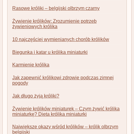
Rasowe króliki – belgijski olbrzym czarny
Żywienie królików: Zrozumienie potrzeb
żywieniowych królika
10 najczęściej wymienianych chorób królików
Biegunka i katar u królika miniaturki
Karmienie królika
Jak zapewnić królikowi zdrowie podczas zimnej
pogody
Jak długo żyją króliki?
Żywienie królików miniaturek – Czym żywić królika
miniaturkę? Dieta królika miniaturki
Największe okazy wśród królików – królik olbrzym
belgijski