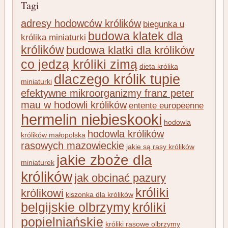
Tagi
adresy hodowców królików
biegunka u
budowa klatek dla
królika miniaturki
królików
budowa klatki dla królików
co jedzą króliki zimą
dieta królika
dlaczego królik tupie
miniaturki
efektywne mikroorganizmy franz peter
mau w hodowli królików
entente europeenne
hermelin niebieskooki
hodowla
hodowla królików
królików małopolska
rasowych mazowieckie
jakie są rasy królików
jakie zboże dla
miniaturek
królików
jak obcinać pazury
króliki
królikowi
kiszonka dla królików
belgijskie olbrzymy
króliki
popielniańskie
króliki rasowe olbrzymy