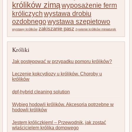
królików zimą
wyposażenie ferm
króliczych
wystawa drobiu
ozdobnego
wystawa szepietowo
zakiszanie pasz
wystawy królików
żywienie królików miniaturek
Króliki
Jak postępować w przypadku pomoru królików?
Leczenie kokcydiozy u królików. Choroby u
królików
dpf-hybrid cleaning solution
Wybieg hodowli królików. Akcesoria potrzebne w
hodowli królików
Jestem króliczkiem! – Przewodnik, jak zostać
właścicielem królika domowego