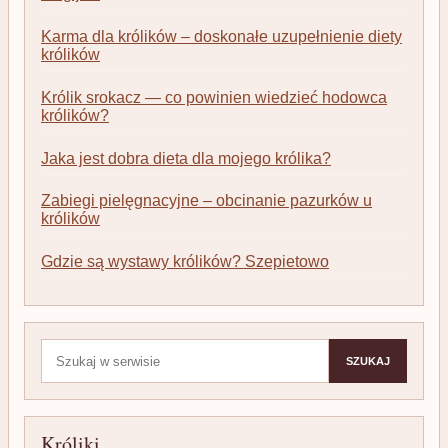
Karma dla królików – doskonałe uzupełnienie diety
królików
Królik srokacz — co powinien wiedzieć hodowca
królików?
Jaka jest dobra dieta dla mojego królika?
Zabiegi pielęgnacyjne – obcinanie pazurków u
królików
Gdzie są wystawy królików? Szepietowo
Szukaj:
SZUKAJ
Króliki