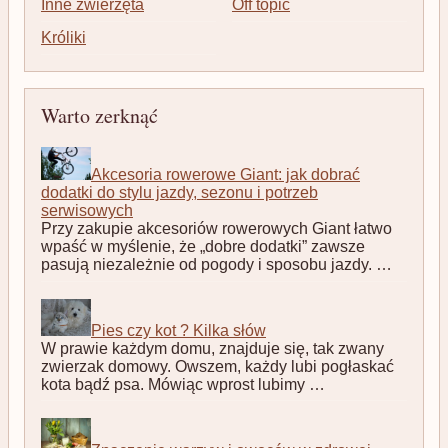
Inne zwierzęta
Off topic
Króliki
Warto zerknąć
Akcesoria rowerowe Giant: jak dobrać
dodatki do stylu jazdy, sezonu i potrzeb
serwisowych
Przy zakupie akcesoriów rowerowych Giant łatwo
wpaść w myślenie, że „dobre dodatki” zawsze
pasują niezależnie od pogody i sposobu jazdy. …
Pies czy kot ? Kilka słów
W prawie każdym domu, znajduje się, tak zwany
zwierzak domowy. Owszem, każdy lubi pogłaskać
kota bądź psa. Mówiąc wprost lubimy …