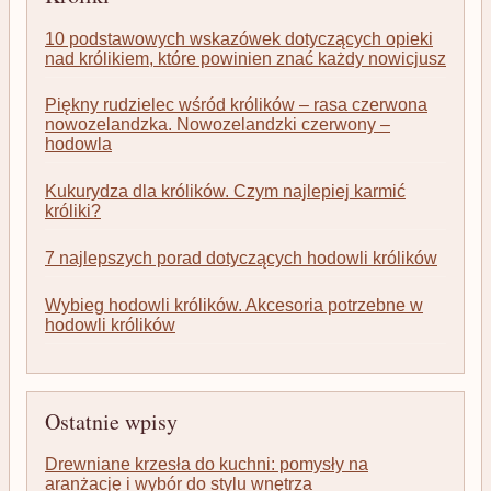
10 podstawowych wskazówek dotyczących opieki
nad królikiem, które powinien znać każdy nowicjusz
Piękny rudzielec wśród królików – rasa czerwona
nowozelandzka. Nowozelandzki czerwony –
hodowla
Kukurydza dla królików. Czym najlepiej karmić
króliki?
7 najlepszych porad dotyczących hodowli królików
Wybieg hodowli królików. Akcesoria potrzebne w
hodowli królików
Ostatnie wpisy
Drewniane krzesła do kuchni: pomysły na
aranżację i wybór do stylu wnętrza