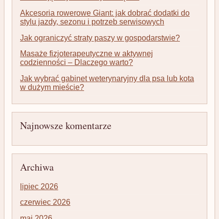
Akcesoria rowerowe Giant: jak dobrać dodatki do
stylu jazdy, sezonu i potrzeb serwisowych
Jak ograniczyć straty paszy w gospodarstwie?
Masaże fizjoterapeutyczne w aktywnej
codzienności – Dlaczego warto?
Jak wybrać gabinet weterynaryjny dla psa lub kota
w dużym mieście?
Najnowsze komentarze
Archiwa
lipiec 2026
czerwiec 2026
maj 2026