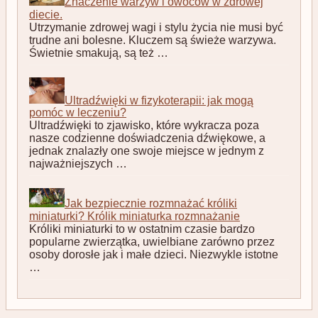
Znaczenie warzyw i owoców w zdrowej
diecie.
Utrzymanie zdrowej wagi i stylu życia nie musi być
trudne ani bolesne. Kluczem są świeże warzywa.
Świetnie smakują, są też …
Ultradźwięki w fizykoterapii: jak mogą
pomóc w leczeniu?
Ultradźwięki to zjawisko, które wykracza poza
nasze codzienne doświadczenia dźwiękowe, a
jednak znalazły one swoje miejsce w jednym z
najważniejszych …
Jak bezpiecznie rozmnażać króliki
miniaturki? Królik miniaturka rozmnażanie
Króliki miniaturki to w ostatnim czasie bardzo
popularne zwierzątka, uwielbiane zarówno przez
osoby dorosłe jak i małe dzieci. Niezwykle istotne
…