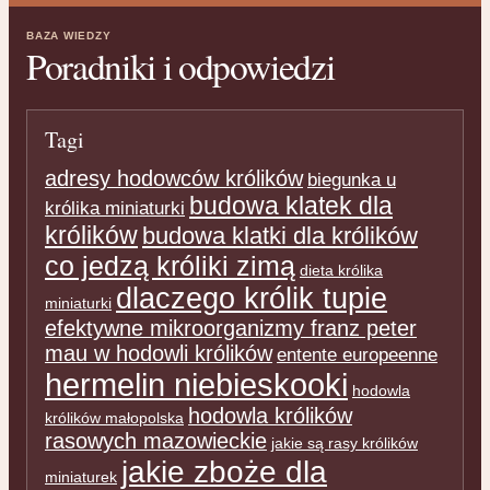
BAZA WIEDZY
Poradniki i odpowiedzi
Tagi
adresy hodowców królików
biegunka u
budowa klatek dla
królika miniaturki
królików
budowa klatki dla królików
co jedzą króliki zimą
dieta królika
dlaczego królik tupie
miniaturki
efektywne mikroorganizmy franz peter
mau w hodowli królików
entente europeenne
hermelin niebieskooki
hodowla
hodowla królików
królików małopolska
rasowych mazowieckie
jakie są rasy królików
jakie zboże dla
miniaturek