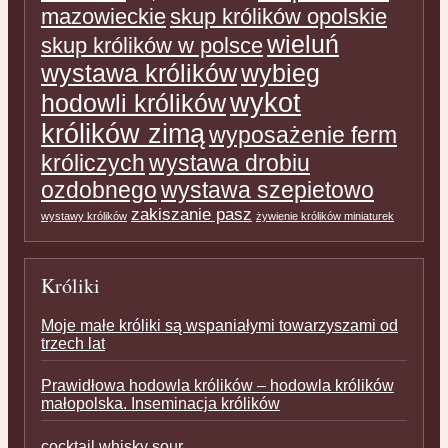
mazowieckie
skup królików opolskie
wieluń
skup królików w polsce
wystawa królików
wybieg
wykot
hodowli królików
królików zimą
wyposażenie ferm
króliczych
wystawa drobiu
ozdobnego
wystawa szepietowo
zakiszanie pasz
wystawy królików
żywienie królików miniaturek
Króliki
Moje małe króliki są wspaniałymi towarzyszami od
trzech lat
Prawidłowa hodowla królików – hodowla królików
małopolska. Inseminacja królików
cocktail whisky sour