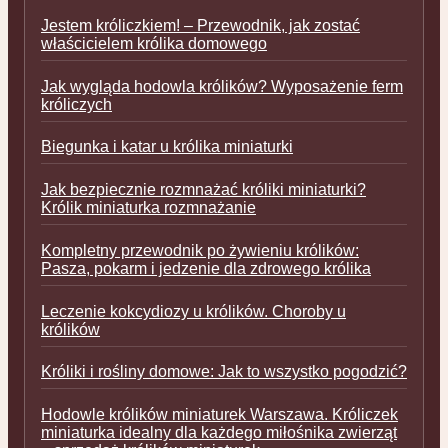
Jestem króliczkiem! – Przewodnik, jak zostać
właścicielem królika domowego
Jak wygląda hodowla królików? Wyposażenie ferm
króliczych
Biegunka i katar u królika miniaturki
Jak bezpiecznie rozmnażać króliki miniaturki?
Królik miniaturka rozmnażanie
Kompletny przewodnik po żywieniu królików:
Pasza, pokarm i jedzenie dla zdrowego królika
Leczenie kokcydiozy u królików. Choroby u
królików
Króliki i rośliny domowe: Jak to wszystko pogodzić?
Hodowle królików miniaturek Warszawa. Króliczek
miniaturka idealny dla każdego miłośnika zwierząt