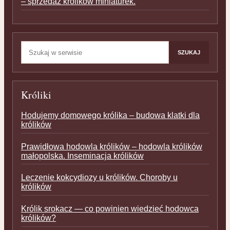
– sprzedaż królików miniaturek.
Szukaj:
SZUKAJ
Króliki
Hodujemy domowego królika – budowa klatki dla
królików
Prawidłowa hodowla królików – hodowla królików
małopolska. Inseminacja królików
Leczenie kokcydiozy u królików. Choroby u
królików
Królik srokacz — co powinien wiedzieć hodowca
królików?