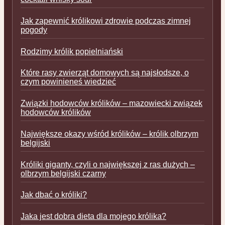
Jak zapewnić królikowi zdrowie podczas zimnej
pogody
Rodzimy królik popielniański
Które rasy zwierząt domowych są najsłodsze, o
czym powinieneś wiedzieć
Związki hodowców królików – mazowiecki związek
hodowców królików
Największe okazy wśród królików – królik olbrzym
belgijski
Króliki giganty, czyli o największej z ras dużych –
olbrzym belgijski czarny
Jak dbać o króliki?
Jaka jest dobra dieta dla mojego królika?