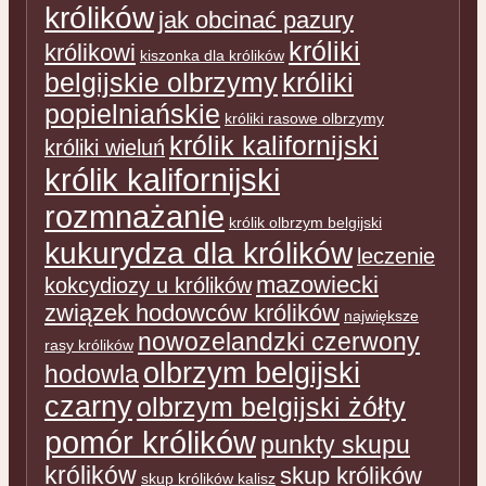
królików
jak obcinać pazury
króliki
królikowi
kiszonka dla królików
belgijskie olbrzymy
króliki
popielniańskie
króliki rasowe olbrzymy
królik kalifornijski
króliki wieluń
królik kalifornijski
rozmnażanie
królik olbrzym belgijski
kukurydza dla królików
leczenie
mazowiecki
kokcydiozy u królików
związek hodowców królików
największe
nowozelandzki czerwony
rasy królików
olbrzym belgijski
hodowla
czarny
olbrzym belgijski żółty
pomór królików
punkty skupu
królików
skup królików
skup królików kalisz