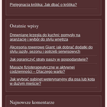
Pielęgnacja królika: Jak dbać o królika?
Ostatnie wpisy
Drewniane krzesła do kuchni: pomysły na
aranżację i wybór do stylu wnętrza
Akcesoria rowerowe Giant: jak dobrać dodatki do
stylu jazdy, sezonu i potrzeb serwisowych
Jak ograniczyć straty paszy w gospodarstwie?
Masaże fizjoterapeutyczne w aktywnej
codzienności – Dlaczego warto?
Jak wybrać gabinet weterynaryjny dla psa lub kota
w dużym mieście?
Najnowsze komentarze