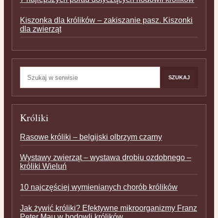
Kiszonka dla królików – zakiszanie pasz. Kiszonki
dla zwierząt
Szukaj:
SZUKAJ
Króliki
Rasowe króliki – belgijski olbrzym czarny
Wystawy zwierząt – wystawa drobiu ozdobnego –
króliki Wieluń
10 najczęściej wymienianych chorób królików
Jak żywić króliki? Efektywne mikroorganizmy Franz
Peter Mau w hodowli królików