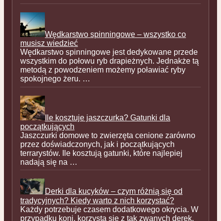
Wędkarstwo spinningowe – wszystko co
musisz wiedzieć
Wędkarstwo spinningowe jest dedykowane przede
wszystkim do połowu ryb drapieżnych. Jednakże tą
metodą z powodzeniem możemy poławiać ryby
spokojnego żeru. …
Ile kosztuje jaszczurka? Gatunki dla
początkujących
Jaszczurki domowe to zwierzęta cenione zarówno
przez doświadczonych, jak i początkujących
terrarystów. Ile kosztują gatunki, które najlepiej
nadają się na …
Derki dla kucyków – czym różnią się od
tradycyjnych? Kiedy warto z nich korzystać?
Każdy potrzebuje czasem dodatkowego okrycia. W
przypadku koni, korzysta się z tak zwanych derek.