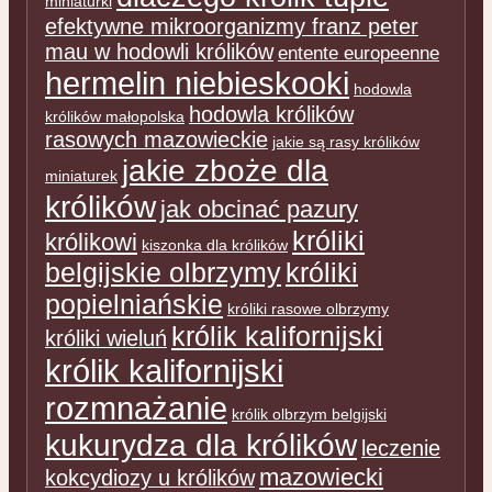
miniaturki
efektywne mikroorganizmy franz peter
mau w hodowli królików
entente europeenne
hermelin niebieskooki
hodowla
hodowla królików
królików małopolska
rasowych mazowieckie
jakie są rasy królików
jakie zboże dla
miniaturek
królików
jak obcinać pazury
króliki
królikowi
kiszonka dla królików
belgijskie olbrzymy
króliki
popielniańskie
króliki rasowe olbrzymy
królik kalifornijski
króliki wieluń
królik kalifornijski
rozmnażanie
królik olbrzym belgijski
kukurydza dla królików
leczenie
mazowiecki
kokcydiozy u królików