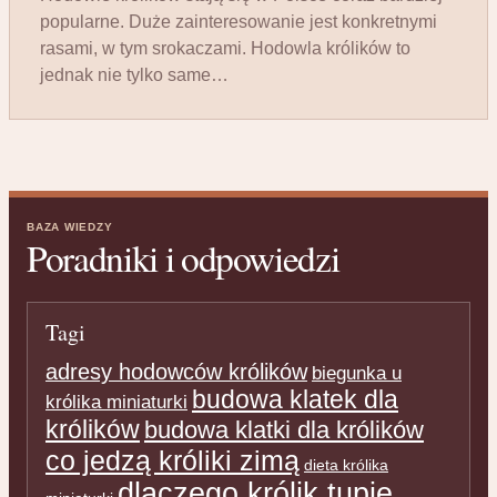
popularne. Duże zainteresowanie jest konkretnymi
rasami, w tym srokaczami. Hodowla królików to
jednak nie tylko same…
BAZA WIEDZY
Poradniki i odpowiedzi
Tagi
adresy hodowców królików
biegunka u
budowa klatek dla
królika miniaturki
królików
budowa klatki dla królików
co jedzą króliki zimą
dieta królika
dlaczego królik tupie