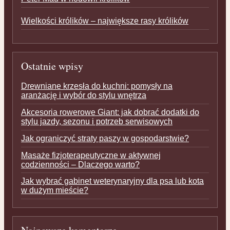
Wielkości królików – największe rasy królików
Ostatnie wpisy
Drewniane krzesła do kuchni: pomysły na
aranżację i wybór do stylu wnętrza
Akcesoria rowerowe Giant: jak dobrać dodatki do
stylu jazdy, sezonu i potrzeb serwisowych
Jak ograniczyć straty paszy w gospodarstwie?
Masaże fizjoterapeutyczne w aktywnej
codzienności – Dlaczego warto?
Jak wybrać gabinet weterynaryjny dla psa lub kota
w dużym mieście?