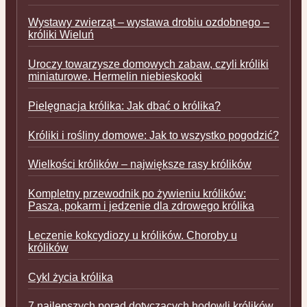
Wystawy zwierząt – wystawa drobiu ozdobnego –
króliki Wieluń
Uroczy towarzysze domowych zabaw, czyli króliki
miniaturowe. Hermelin niebieskooki
Pielęgnacja królika: Jak dbać o królika?
Króliki i rośliny domowe: Jak to wszystko pogodzić?
Wielkości królików – największe rasy królików
Kompletny przewodnik po żywieniu królików:
Pasza, pokarm i jedzenie dla zdrowego królika
Leczenie kokcydiozy u królików. Choroby u
królików
Cykl życia królika
7 najlepszych porad dotyczących hodowli królików