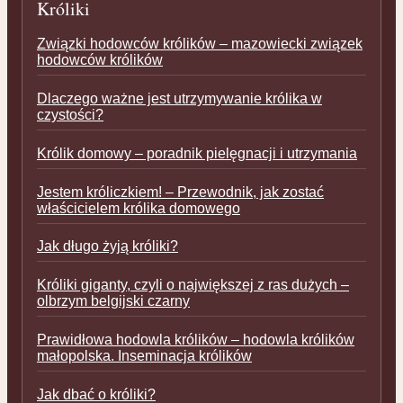
Króliki
Związki hodowców królików – mazowiecki związek
hodowców królików
Dlaczego ważne jest utrzymywanie królika w
czystości?
Królik domowy – poradnik pielęgnacji i utrzymania
Jestem króliczkiem! – Przewodnik, jak zostać
właścicielem królika domowego
Jak długo żyją króliki?
Króliki giganty, czyli o największej z ras dużych –
olbrzym belgijski czarny
Prawidłowa hodowla królików – hodowla królików
małopolska. Inseminacja królików
Jak dbać o króliki?