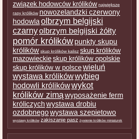
związek hodowców królików
największe
nowozelandzki czerwony
rasy królików
olbrzym belgijski
hodowla
czarny
olbrzym belgijski żółty
pomór królików
punkty skupu
królików
skup królików
skup królików kalisz
mazowieckie
skup królików opolskie
wieluń
skup królików w polsce
wystawa królików
wybieg
wykot
hodowli królików
królików zimą
wyposażenie ferm
króliczych
wystawa drobiu
ozdobnego
wystawa szepietowo
zakiszanie pasz
wystawy królików
żywienie królików miniaturek