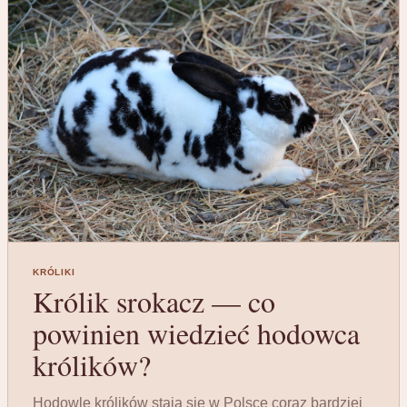
KRÓLIKI
Królik srokacz — co
powinien wiedzieć hodowca
królików?
Hodowle królików stają się w Polsce coraz bardziej