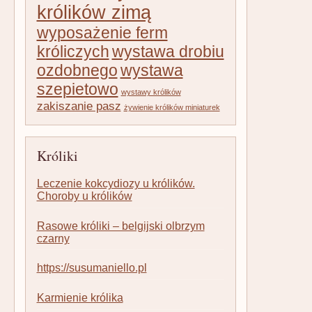
królików zimą
wyposażenie ferm
króliczych
wystawa drobiu
ozdobnego
wystawa
szepietowo
wystawy królików
zakiszanie pasz
żywienie królików miniaturek
Króliki
Leczenie kokcydiozy u królików.
Choroby u królików
Rasowe króliki – belgijski olbrzym
czarny
https://susumaniello.pl
Karmienie królika