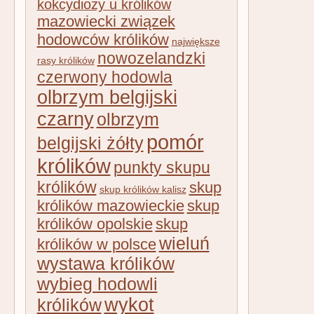
kokcydiozy u królików
mazowiecki związek
hodowców królików
największe
nowozelandzki
rasy królików
czerwony hodowla
olbrzym belgijski
czarny
olbrzym
pomór
belgijski żółty
królików
punkty skupu
królików
skup
skup królików kalisz
królików mazowieckie
skup
królików opolskie
skup
wieluń
królików w polsce
wystawa królików
wybieg hodowli
wykot
królików