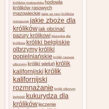
hodowla
królików małopolska
królików rasowych
mazowieckie
jakie są rasy królików
jakie zboże dla
miniaturek
królików
jak obcinać
pazury królikowi
kiszonka dla
króliki belgijskie
królików
olbrzymy
króliki
popielniańskie
króliki rasowe
królik
króliki wieluń
olbrzymy
królik
kalifornijski
kalifornijski
rozmnażanie
królik olbrzym
kukurydza dla
belgijski
królików
leczenie