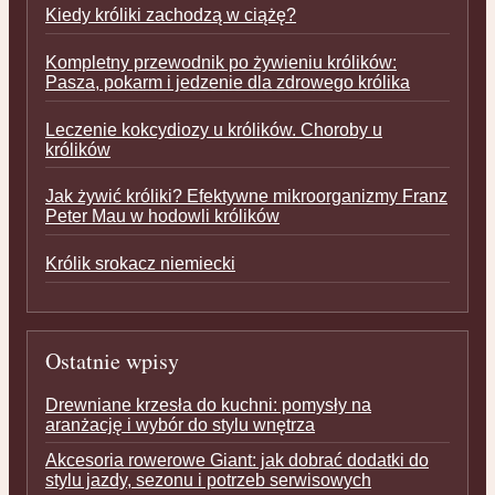
Kiedy króliki zachodzą w ciążę?
Kompletny przewodnik po żywieniu królików:
Pasza, pokarm i jedzenie dla zdrowego królika
Leczenie kokcydiozy u królików. Choroby u
królików
Jak żywić króliki? Efektywne mikroorganizmy Franz
Peter Mau w hodowli królików
Królik srokacz niemiecki
Ostatnie wpisy
Drewniane krzesła do kuchni: pomysły na
aranżację i wybór do stylu wnętrza
Akcesoria rowerowe Giant: jak dobrać dodatki do
stylu jazdy, sezonu i potrzeb serwisowych