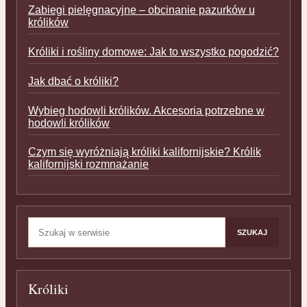
Zabiegi pielęgnacyjne – obcinanie pazurków u
królików
Króliki i rośliny domowe: Jak to wszystko pogodzić?
Jak dbać o króliki?
Wybieg hodowli królików. Akcesoria potrzebne w
hodowli królików
Czym się wyróżniają króliki kalifornijskie? Królik
kalifornijski rozmnażanie
Szukaj:
SZUKAJ
Króliki