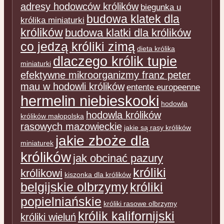
adresy hodowców królików
biegunka u
budowa klatek dla
królika miniaturki
królików
budowa klatki dla królików
co jedzą króliki zimą
dieta królika
dlaczego królik tupie
miniaturki
efektywne mikroorganizmy franz peter
mau w hodowli królików
entente europeenne
hermelin niebieskooki
hodowla
hodowla królików
królików małopolska
rasowych mazowieckie
jakie są rasy królików
jakie zboże dla
miniaturek
królików
jak obcinać pazury
króliki
królikowi
kiszonka dla królików
belgijskie olbrzymy
króliki
popielniańskie
króliki rasowe olbrzymy
królik kalifornijski
króliki wieluń