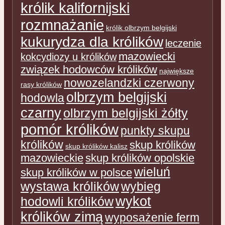
królik kalifornijski
rozmnażanie
królik olbrzym belgijski
kukurydza dla królików
leczenie
mazowiecki
kokcydiozy u królików
związek hodowców królików
największe
nowozelandzki czerwony
rasy królików
olbrzym belgijski
hodowla
czarny
olbrzym belgijski żółty
pomór królików
punkty skupu
królików
skup królików
skup królików kalisz
mazowieckie
skup królików opolskie
wieluń
skup królików w polsce
wystawa królików
wybieg
wykot
hodowli królików
królików zimą
wyposażenie ferm