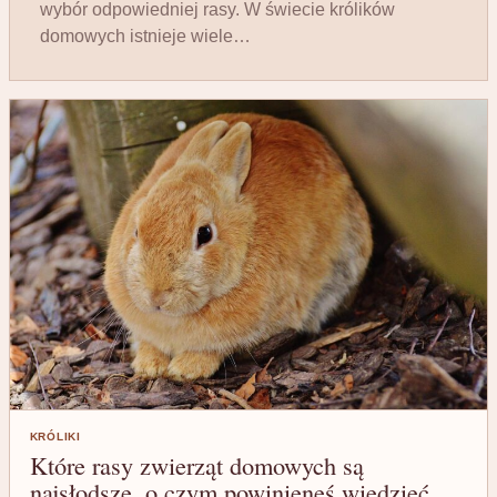
wybór odpowiedniej rasy. W świecie królików
domowych istnieje wiele…
KRÓLIKI
Które rasy zwierząt domowych są
najsłodsze, o czym powinieneś wiedzieć