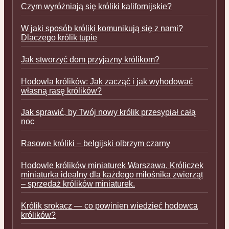
Czym wyróżniają się króliki kalifornijskie?
W jaki sposób króliki komunikują się z nami?
Dlaczego królik tupie
Jak stworzyć dom przyjazny królikom?
Hodowla królików: Jak zacząć i jak wyhodować
własną rasę królików?
Jak sprawić, by Twój nowy królik przesypiał całą
noc
Rasowe króliki – belgijski olbrzym czarny
Hodowle królików miniaturek Warszawa. Króliczek
miniaturka idealny dla każdego miłośnika zwierząt
– sprzedaż królików miniaturek.
Królik srokacz — co powinien wiedzieć hodowca
królików?