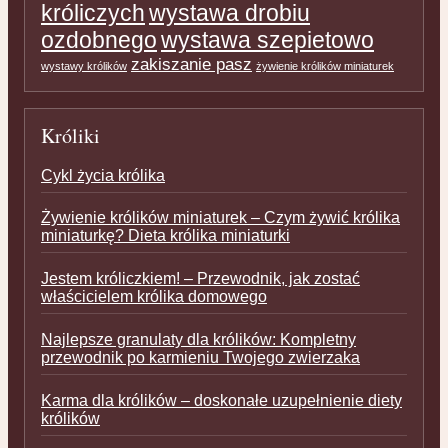
króliczych
wystawa drobiu
ozdobnego
wystawa szepietowo
zakiszanie pasz
wystawy królików
żywienie królików miniaturek
Króliki
Cykl życia królika
Żywienie królików miniaturek – Czym żywić królika
miniaturkę? Dieta królika miniaturki
Jestem króliczkiem! – Przewodnik, jak zostać
właścicielem królika domowego
Najlepsze granulaty dla królików: Kompletny
przewodnik po karmieniu Twojego zwierzaka
Karma dla królików – doskonałe uzupełnienie diety
królików