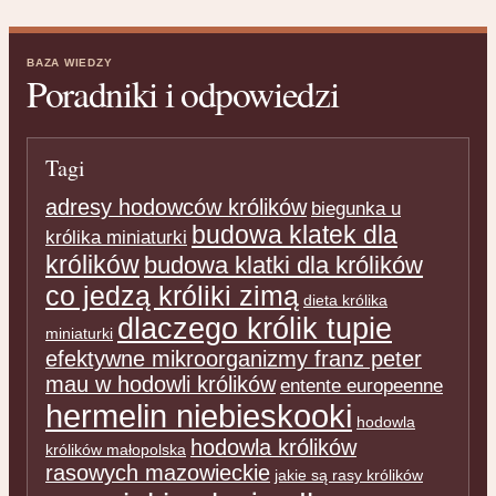
BAZA WIEDZY
Poradniki i odpowiedzi
Tagi
adresy hodowców królików
biegunka u
budowa klatek dla
królika miniaturki
królików
budowa klatki dla królików
co jedzą króliki zimą
dieta królika
dlaczego królik tupie
miniaturki
efektywne mikroorganizmy franz peter
mau w hodowli królików
entente europeenne
hermelin niebieskooki
hodowla
hodowla królików
królików małopolska
rasowych mazowieckie
jakie są rasy królików