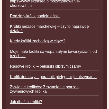
https://www.extraseo.pl/pozycjonowanie-
chorzow.html
Rodzimy królik popielniański
Króliki jedzące marchewkę – czy to naprawdę
działa?
Kiedy króliki zachodzą w ciążę?
Moje małe króliki są wspaniałymi towarzyszami od
trzech lat
Rasowe króliki – belgijski olbrzym czarny
Królik domowy – poradnik pielęgnacji i utrzymania
Żywienie królików: Zrozumienie potrzeb
żywieniowych królika
Jak dbać o króliki?