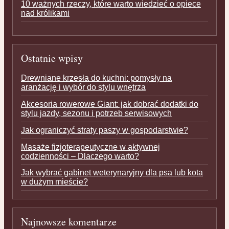
10 ważnych rzeczy, które warto wiedzieć o opiece
nad królikami
Ostatnie wpisy
Drewniane krzesła do kuchni: pomysły na
aranżację i wybór do stylu wnętrza
Akcesoria rowerowe Giant: jak dobrać dodatki do
stylu jazdy, sezonu i potrzeb serwisowych
Jak ograniczyć straty paszy w gospodarstwie?
Masaże fizjoterapeutyczne w aktywnej
codzienności – Dlaczego warto?
Jak wybrać gabinet weterynaryjny dla psa lub kota
w dużym mieście?
Najnowsze komentarze