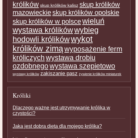
królików
skup królików
skup królików kalisz
mazowieckie
skup królików opolskie
wieluń
skup królików w polsce
wystawa królików
wybieg
wykot
hodowli królików
królików zimą
wyposażenie ferm
króliczych
wystawa drobiu
ozdobnego
wystawa szepietowo
zakiszanie pasz
wystawy królików
żywienie królików miniaturek
Króliki
Dlaczego ważne jest utrzymywanie królika w
czystości?
Jaka jest dobra dieta dla mojego królika?