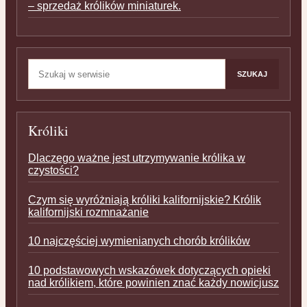
– sprzedaż królików miniaturek.
Szukaj:
SZUKAJ
Króliki
Dlaczego ważne jest utrzymywanie królika w
czystości?
Czym się wyróżniają króliki kalifornijskie? Królik
kalifornijski rozmnażanie
10 najczęściej wymienianych chorób królików
10 podstawowych wskazówek dotyczących opieki
nad królikiem, które powinien znać każdy nowicjusz