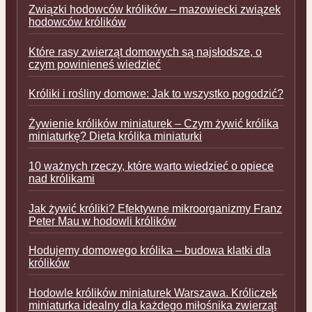
Związki hodowców królików – mazowiecki związek
hodowców królików
Które rasy zwierząt domowych są najsłodsze, o
czym powinieneś wiedzieć
Króliki i rośliny domowe: Jak to wszystko pogodzić?
Żywienie królików miniaturek – Czym żywić królika
miniaturkę? Dieta królika miniaturki
10 ważnych rzeczy, które warto wiedzieć o opiece
nad królikami
Jak żywić króliki? Efektywne mikroorganizmy Franz
Peter Mau w hodowli królików
Hodujemy domowego królika – budowa klatki dla
królików
Hodowle królików miniaturek Warszawa. Króliczek
miniaturka idealny dla każdego miłośnika zwierząt