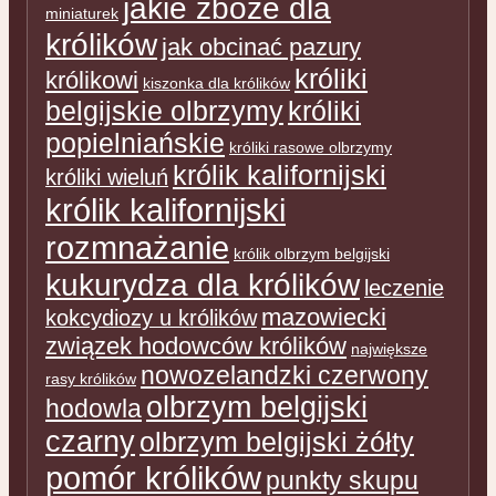
jakie zboże dla
miniaturek
królików
jak obcinać pazury
króliki
królikowi
kiszonka dla królików
belgijskie olbrzymy
króliki
popielniańskie
króliki rasowe olbrzymy
królik kalifornijski
króliki wieluń
królik kalifornijski
rozmnażanie
królik olbrzym belgijski
kukurydza dla królików
leczenie
mazowiecki
kokcydiozy u królików
związek hodowców królików
największe
nowozelandzki czerwony
rasy królików
olbrzym belgijski
hodowla
czarny
olbrzym belgijski żółty
pomór królików
punkty skupu