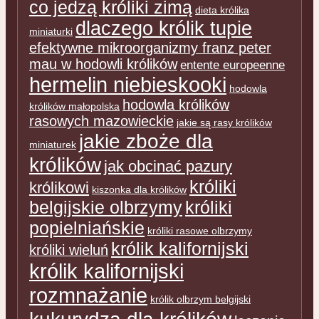
co jedzą króliki zimą
dieta królika
dlaczego królik tupie
miniaturki
efektywne mikroorganizmy franz peter
mau w hodowli królików
entente europeenne
hermelin niebieskooki
hodowla
hodowla królików
królików małopolska
rasowych mazowieckie
jakie są rasy królików
jakie zboże dla
miniaturek
królików
jak obcinać pazury
króliki
królikowi
kiszonka dla królików
belgijskie olbrzymy
króliki
popielniańskie
króliki rasowe olbrzymy
królik kalifornijski
króliki wieluń
królik kalifornijski
rozmnażanie
królik olbrzym belgijski
kukurydza dla królików