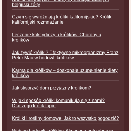
belgijski żółty
Czym się wyróżniają króliki kalifornijskie? Królik
kalifornijski rozmnażanie
Leczenie kokcydiozy u królików. Choroby u
królików
Jak żywić króliki? Efektywne mikroorganizmy Franz
Peter Mau w hodowli królików
Karma dla królików – doskonałe uzupełnienie diety
królików
Jak stworzyć dom przyjazny królikom?
W jaki sposób króliki komunikują się z nami?
Dlaczego królik tupie
Króliki i rośliny domowe: Jak to wszystko pogodzić?
Wybieg hodowli królików. Akcesoria potrzebne w