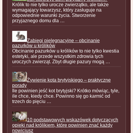
Królik to nie tylko urocze zwierzątko, ale także
wymagający towarzysz, który zasługuje na
odpowiednie warunki życia. Stworzenie
przyjaznego domu dla …
Zabiegi pielęgnacyjne – obcinanie
pazurków u królików
Obcinanie pazurków u królików to nie tylko kwestia
estetyki, ale przede wszystkim zdrowia tych
uroczych zwierząt. Zbyt długie pazury mogą …
Żywienie kota brytyjskiego – praktyczne
porady
Ile powinien jeść kot brytyjski? Krótko mówiąc, tyle,
ile chce, kiedy chce. Powinno się go karmić od
trzech do pięciu …
10 podstawowych wskazówek dotyczących
opieki nad królikiem, które powinien znać każdy
nowicjusz