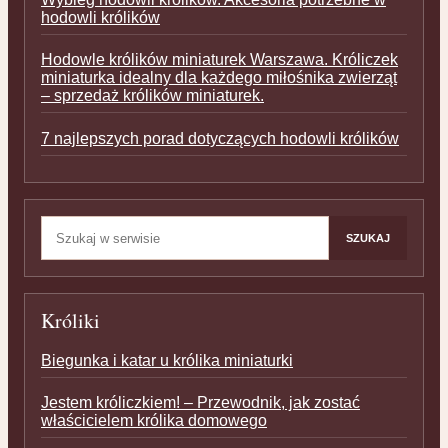
hodowli królików
Hodowle królików miniaturek Warszawa. Króliczek
miniaturka idealny dla każdego miłośnika zwierząt
– sprzedaż królików miniaturek.
7 najlepszych porad dotyczących hodowli królików
Szukaj:
SZUKAJ
Króliki
Biegunka i katar u królika miniaturki
Jestem króliczkiem! – Przewodnik, jak zostać
właścicielem królika domowego