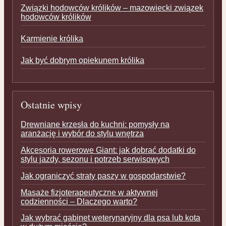
Związki hodowców królików – mazowiecki związek
hodowców królików
Karmienie królika
Jak być dobrym opiekunem królika
Ostatnie wpisy
Drewniane krzesła do kuchni: pomysły na
aranżację i wybór do stylu wnętrza
Akcesoria rowerowe Giant: jak dobrać dodatki do
stylu jazdy, sezonu i potrzeb serwisowych
Jak ograniczyć straty paszy w gospodarstwie?
Masaże fizjoterapeutyczne w aktywnej
codzienności – Dlaczego warto?
Jak wybrać gabinet weterynaryjny dla psa lub kota