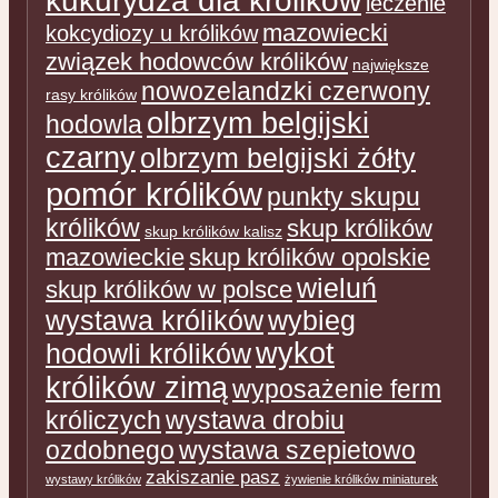
leczenie
mazowiecki
kokcydiozy u królików
związek hodowców królików
największe
nowozelandzki czerwony
rasy królików
olbrzym belgijski
hodowla
czarny
olbrzym belgijski żółty
pomór królików
punkty skupu
królików
skup królików
skup królików kalisz
mazowieckie
skup królików opolskie
wieluń
skup królików w polsce
wystawa królików
wybieg
wykot
hodowli królików
królików zimą
wyposażenie ferm
króliczych
wystawa drobiu
ozdobnego
wystawa szepietowo
zakiszanie pasz
wystawy królików
żywienie królików miniaturek