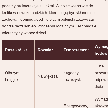
podatny na interakcje z ludźmi. W przeciwieństwie do
królików nowozelandzkich, które mogą być skłonne do
zachowań dominujących, olbrzym belgijski zazwyczaj
dobrze radzi sobie w otoczeniu rodzinnym i jest bardziej
tolerancyjny wobec dzieci.
Wymag
Rasa królika
Rozmiar
Temperament
hodow
Duża
Olbrzym
Łagodny,
przestr
Największa
belgijski
towarzyski
odpowi
dieta
Wymag
Energetyczny,
aktywno