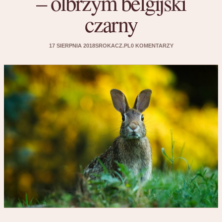
– olbrzym belgijski
czarny
17 SIERPNIA 2018
SROKACZ.PL
0 KOMENTARZY