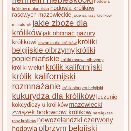
hodowla
hodowla królików
królików małopolska
rasowych mazowieckie
jakie są rasy królików
jakie zboże dla
miniaturek
królików
jak obcinać pazury
króliki
królikowi
kiszonka dla królików
belgijskie olbrzymy
króliki
popielniańskie
króliki rasowe olbrzymy
królik kalifornijski
króliki wieluń
królik kalifornijski
rozmnażanie
królik olbrzym belgijski
kukurydza dla królików
leczenie
mazowiecki
kokcydiozy u królików
związek hodowców królików
największe
nowozelandzki czerwony
rasy królików
olbrzym belgijski
hodowla