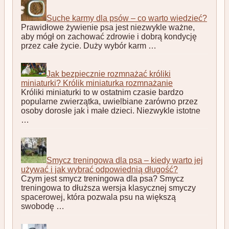
Suche karmy dla psów – co warto wiedzieć?
Prawidłowe żywienie psa jest niezwykle ważne,
aby mógł on zachować zdrowie i dobrą kondycję
przez całe życie. Duży wybór karm …
Jak bezpiecznie rozmnażać króliki
miniaturki? Królik miniaturka rozmnażanie
Króliki miniaturki to w ostatnim czasie bardzo
popularne zwierzątka, uwielbiane zarówno przez
osoby dorosłe jak i małe dzieci. Niezwykle istotne
…
Smycz treningowa dla psa – kiedy warto jej
używać i jak wybrać odpowiednią długość?
Czym jest smycz treningowa dla psa? Smycz
treningowa to dłuższa wersja klasycznej smyczy
spacerowej, która pozwala psu na większą
swobodę …