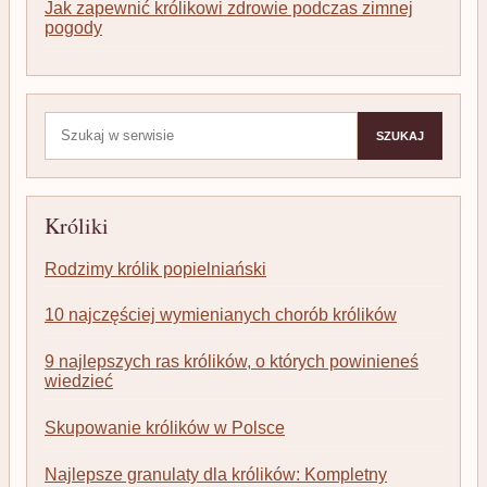
Jak zapewnić królikowi zdrowie podczas zimnej
pogody
Szukaj:
SZUKAJ
Króliki
Rodzimy królik popielniański
10 najczęściej wymienianych chorób królików
9 najlepszych ras królików, o których powinieneś
wiedzieć
Skupowanie królików w Polsce
Najlepsze granulaty dla królików: Kompletny