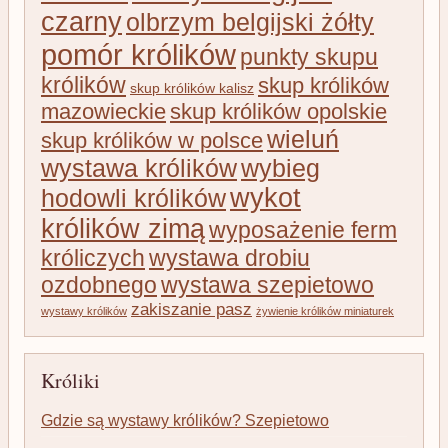
czarny
olbrzym belgijski żółty
pomór królików
punkty skupu
królików
skup królików
skup królików kalisz
mazowieckie
skup królików opolskie
wieluń
skup królików w polsce
wystawa królików
wybieg
wykot
hodowli królików
królików zimą
wyposażenie ferm
króliczych
wystawa drobiu
ozdobnego
wystawa szepietowo
zakiszanie pasz
wystawy królików
żywienie królików miniaturek
Króliki
Gdzie są wystawy królików? Szepietowo