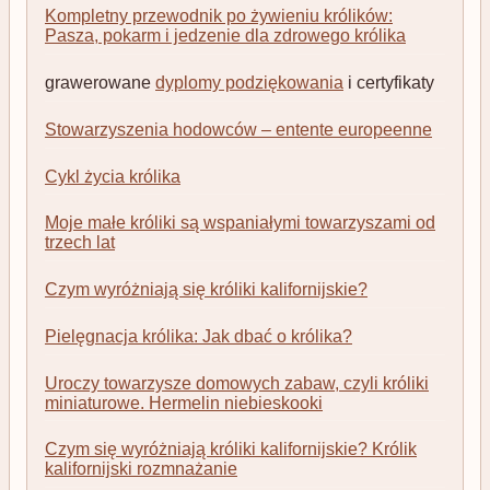
Kompletny przewodnik po żywieniu królików:
Pasza, pokarm i jedzenie dla zdrowego królika
grawerowane
dyplomy podziękowania
i certyfikaty
Stowarzyszenia hodowców – entente europeenne
Cykl życia królika
Moje małe króliki są wspaniałymi towarzyszami od
trzech lat
Czym wyróżniają się króliki kalifornijskie?
Pielęgnacja królika: Jak dbać o królika?
Uroczy towarzysze domowych zabaw, czyli króliki
miniaturowe. Hermelin niebieskooki
Czym się wyróżniają króliki kalifornijskie? Królik
kalifornijski rozmnażanie