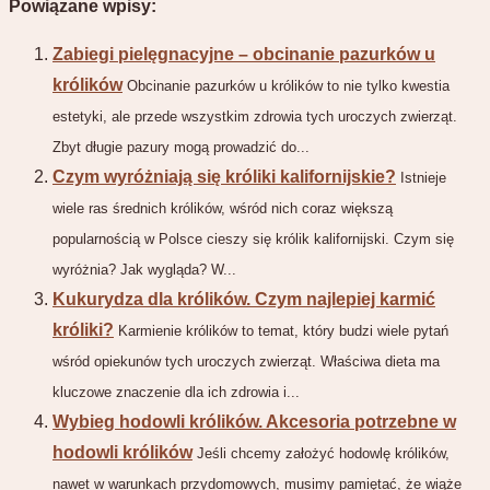
Powiązane wpisy:
Zabiegi pielęgnacyjne – obcinanie pazurków u
królików
Obcinanie pazurków u królików to nie tylko kwestia
estetyki, ale przede wszystkim zdrowia tych uroczych zwierząt.
Zbyt długie pazury mogą prowadzić do...
Czym wyróżniają się króliki kalifornijskie?
Istnieje
wiele ras średnich królików, wśród nich coraz większą
popularnością w Polsce cieszy się królik kalifornijski. Czym się
wyróżnia? Jak wygląda? W...
Kukurydza dla królików. Czym najlepiej karmić
króliki?
Karmienie królików to temat, który budzi wiele pytań
wśród opiekunów tych uroczych zwierząt. Właściwa dieta ma
kluczowe znaczenie dla ich zdrowia i...
Wybieg hodowli królików. Akcesoria potrzebne w
hodowli królików
Jeśli chcemy założyć hodowlę królików,
nawet w warunkach przydomowych, musimy pamiętać, że wiąże