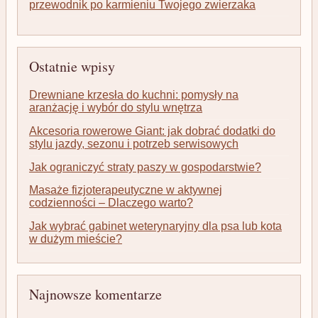
przewodnik po karmieniu Twojego zwierzaka
Ostatnie wpisy
Drewniane krzesła do kuchni: pomysły na
aranżację i wybór do stylu wnętrza
Akcesoria rowerowe Giant: jak dobrać dodatki do
stylu jazdy, sezonu i potrzeb serwisowych
Jak ograniczyć straty paszy w gospodarstwie?
Masaże fizjoterapeutyczne w aktywnej
codzienności – Dlaczego warto?
Jak wybrać gabinet weterynaryjny dla psa lub kota
w dużym mieście?
Najnowsze komentarze