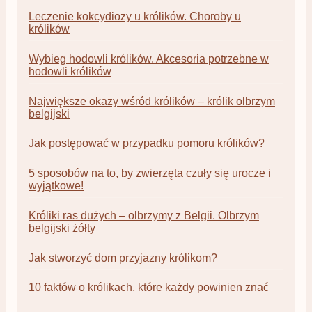
Leczenie kokcydiozy u królików. Choroby u
królików
Wybieg hodowli królików. Akcesoria potrzebne w
hodowli królików
Największe okazy wśród królików – królik olbrzym
belgijski
Jak postępować w przypadku pomoru królików?
5 sposobów na to, by zwierzęta czuły się urocze i
wyjątkowe!
Króliki ras dużych – olbrzymy z Belgii. Olbrzym
belgijski żółty
Jak stworzyć dom przyjazny królikom?
10 faktów o królikach, które każdy powinien znać