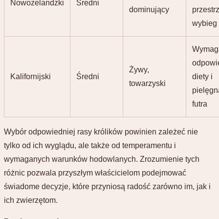
Nowozelandzki
Średni
dominujący
przestr
wybieg
Wymag
odpowi
Żywy,
Kalifornijski
Średni
diety i
towarzyski
pielęgn
futra
Wybór odpowiedniej rasy królików powinien zależeć nie
tylko od ich wyglądu, ale także od temperamentu i
wymaganych warunków hodowlanych. Zrozumienie tych
różnic pozwala przyszłym właścicielom podejmować
świadome decyzje, które przyniosą radość zarówno im, jak i
ich zwierzętom.