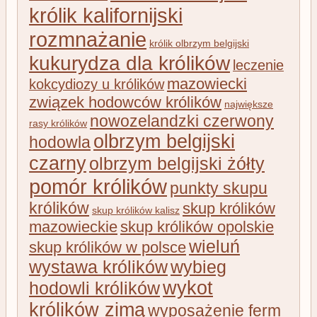
królik kalifornijski
rozmnażanie
królik olbrzym belgijski
kukurydza dla królików
leczenie
mazowiecki
kokcydiozy u królików
związek hodowców królików
największe
nowozelandzki czerwony
rasy królików
olbrzym belgijski
hodowla
czarny
olbrzym belgijski żółty
pomór królików
punkty skupu
królików
skup królików
skup królików kalisz
mazowieckie
skup królików opolskie
wieluń
skup królików w polsce
wystawa królików
wybieg
wykot
hodowli królików
królików zimą
wyposażenie ferm