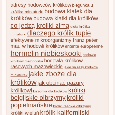
adresy hodowców królików
biegunka u
budowa klatek dla
królika miniaturki
królików
budowa klatki dla królików
co jedzą króliki zimą
dieta królika
dlaczego królik tupie
miniaturki
efektywne mikroorganizmy franz peter
mau w hodowli królików
entente europeenne
hermelin niebieskooki
hodowla
hodowla królików
królików małopolska
rasowych mazowieckie
jakie są rasy królików
jakie zboże dla
miniaturek
królików
jak obcinać pazury
króliki
królikowi
kiszonka dla królików
belgijskie olbrzymy
króliki
popielniańskie
króliki rasowe olbrzymy
królik kalifornijski
króliki wieluń