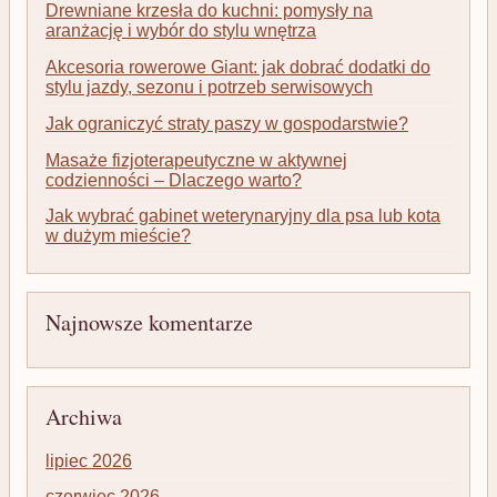
Drewniane krzesła do kuchni: pomysły na
aranżację i wybór do stylu wnętrza
Akcesoria rowerowe Giant: jak dobrać dodatki do
stylu jazdy, sezonu i potrzeb serwisowych
Jak ograniczyć straty paszy w gospodarstwie?
Masaże fizjoterapeutyczne w aktywnej
codzienności – Dlaczego warto?
Jak wybrać gabinet weterynaryjny dla psa lub kota
w dużym mieście?
Najnowsze komentarze
Archiwa
lipiec 2026
czerwiec 2026