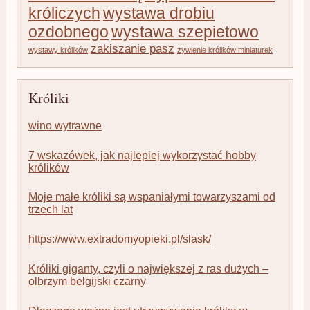
króliczych
wystawa drobiu
ozdobnego
wystawa szepietowo
zakiszanie pasz
wystawy królików
żywienie królików miniaturek
Króliki
wino wytrawne
7 wskazówek, jak najlepiej wykorzystać hobby
królików
Moje małe króliki są wspaniałymi towarzyszami od
trzech lat
https://www.extradomyopieki.pl/slask/
Króliki giganty, czyli o największej z ras dużych –
olbrzym belgijski czarny