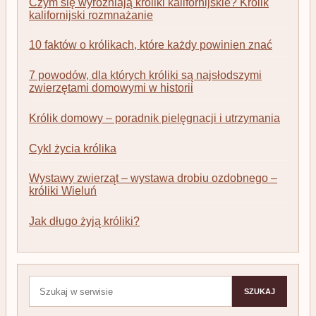
Czym się wyróżniają króliki kalifornijskie? Królik
kalifornijski rozmnażanie
10 faktów o królikach, które każdy powinien znać
7 powodów, dla których króliki są najsłodszymi
zwierzętami domowymi w historii
Królik domowy – poradnik pielęgnacji i utrzymania
Cykl życia królika
Wystawy zwierząt – wystawa drobiu ozdobnego –
króliki Wieluń
Jak długo żyją króliki?
Szukaj:
SZUKAJ