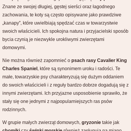
Znane ze swojej długiej, gęstej sierści oraz łagodnego
zachowania, te koty są często opisywane jako prawdziwe
„kanapy”, które uwielbiają spędzać czas w towarzystwie
swoich właścicieli. Ich spokojna natura i przyjacielski sposób
bycia czynią je niezwykle urokliwymi zwierzętami
domowymi.
Nie można również zapomnieć o
psach rasy Cavalier King
Charles Spaniel
, które są synonimem uroku i radości. Te
małe, towarzyskie psy charakteryzują się dużym oddaniem
do swoich właścicieli i z reguły bardzo dobrze dogadują się z
innymi zwierzętami. Ich przyjazne usposobienie sprawiło, że
stały się one jednymi z najpopularniejszych ras psów
rodzinnych.
W grupie małych zwierząt domowych,
gryzonie
takie jak
chomiki
czy
świnki morskie
również zasługują na miano