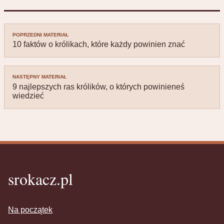
Nawigacja
POPRZEDNI MATERIAŁ
wpisu
10 faktów o królikach, które każdy powinien znać
NASTĘPNY MATERIAŁ
9 najlepszych ras królików, o których powinieneś
wiedzieć
srokacz.pl
Na początek