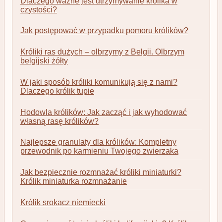
Dlaczego ważne jest utrzymywanie królika w
czystości?
Jak postępować w przypadku pomoru królików?
Króliki ras dużych – olbrzymy z Belgii. Olbrzym
belgijski żółty
W jaki sposób króliki komunikują się z nami?
Dlaczego królik tupie
Hodowla królików: Jak zacząć i jak wyhodować
własną rasę królików?
Najlepsze granulaty dla królików: Kompletny
przewodnik po karmieniu Twojego zwierzaka
Jak bezpiecznie rozmnażać króliki miniaturki?
Królik miniaturka rozmnażanie
Królik srokacz niemiecki