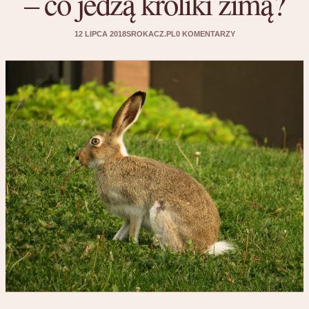
– co jedzą króliki zimą?
12 LIPCA 2018
SROKACZ.PL
0 KOMENTARZY