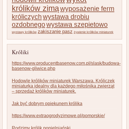
królików zimą
wyposażenie ferm
króliczych
wystawa drobiu
ozdobnego
wystawa szepietowo
zakiszanie pasz
wystawy królików
żywienie królików miniaturek
Króliki
https://www.producentbasenow.com.pl/slask/budowa-
basenow-gliwice.php
Hodowle królików miniaturek Warszawa. Króliczek
miniaturka idealny dla każdego miłośnika zwierząt
– sprzedaż królików miniaturek.
Jak być dobrym opiekunem królika
https://www.extraogrodyzimowe.pl/pomorskie/
Rodzimy królik popielniański