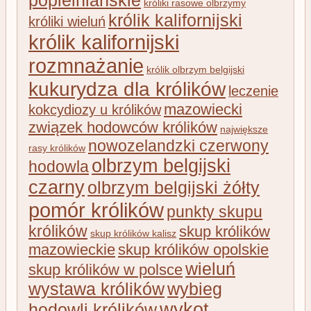
króliki rasowe olbrzymy
królik kalifornijski
króliki wieluń
królik kalifornijski
rozmnażanie
królik olbrzym belgijski
kukurydza dla królików
leczenie
mazowiecki
kokcydiozy u królików
związek hodowców królików
największe
nowozelandzki czerwony
rasy królików
olbrzym belgijski
hodowla
czarny
olbrzym belgijski żółty
pomór królików
punkty skupu
królików
skup królików
skup królików kalisz
mazowieckie
skup królików opolskie
wieluń
skup królików w polsce
wystawa królików
wybieg
wykot
hodowli królików