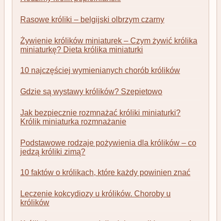
Rasowe króliki – belgijski olbrzym czarny
Żywienie królików miniaturek – Czym żywić królika
miniaturkę? Dieta królika miniaturki
10 najczęściej wymienianych chorób królików
Gdzie są wystawy królików? Szepietowo
Jak bezpiecznie rozmnażać króliki miniaturki?
Królik miniaturka rozmnażanie
Podstawowe rodzaje pożywienia dla królików – co
jedzą króliki zimą?
10 faktów o królikach, które każdy powinien znać
Leczenie kokcydiozy u królików. Choroby u
królików