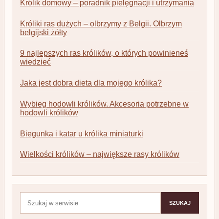
Królik domowy – poradnik pielęgnacji i utrzymania
Króliki ras dużych – olbrzymy z Belgii. Olbrzym
belgijski żółty
9 najlepszych ras królików, o których powinieneś
wiedzieć
Jaka jest dobra dieta dla mojego królika?
Wybieg hodowli królików. Akcesoria potrzebne w
hodowli królików
Biegunka i katar u królika miniaturki
Wielkości królików – największe rasy królików
Szukaj:
SZUKAJ