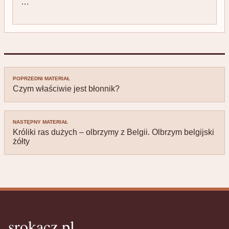
…
Nawigacja
POPRZEDNI MATERIAŁ
wpisu
Czym właściwie jest błonnik?
NASTĘPNY MATERIAŁ
Króliki ras dużych – olbrzymy z Belgii. Olbrzym belgijski
żółty
srokacz.pl