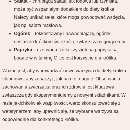
Sałata
– chrupiąca sałata, jak lodowa lub rzymska,
może być wspaniałym dodatkiem do diety królika.
Należy unikać sałat, które mogą powodować wzdęcia,
jak np. sałata masłowa.
Ogórek
– lekkostrawny i nawadniający, ogórek
dostarcza królikom świeżości, zwłaszcza w gorące dni.
Papryka
– czerwona, żółta czy zielona papryka są
bogate w witaminę C, co jest korzystne dla królika.
Ważne jest, aby wprowadzać nowe warzywa do diety królika
stopniowo, aby zobaczyć, jak na nie reaguje. Obserwacja
zachowania zwierzątka oraz ich zdrowia jest kluczowa,
zwłaszcza gdy eksperymentujemy z nowymi składnikami. W
razie jakichkolwiek wątpliwości, warto skonsultować się z
weterynarzem, aby upewnić się, że wybrane warzywa są
odpowiednie dla konkretnego królika.