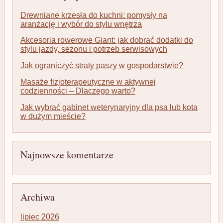
Drewniane krzesła do kuchni: pomysły na
aranżację i wybór do stylu wnętrza
Akcesoria rowerowe Giant: jak dobrać dodatki do
stylu jazdy, sezonu i potrzeb serwisowych
Jak ograniczyć straty paszy w gospodarstwie?
Masaże fizjoterapeutyczne w aktywnej
codzienności – Dlaczego warto?
Jak wybrać gabinet weterynaryjny dla psa lub kota
w dużym mieście?
Najnowsze komentarze
Archiwa
lipiec 2026