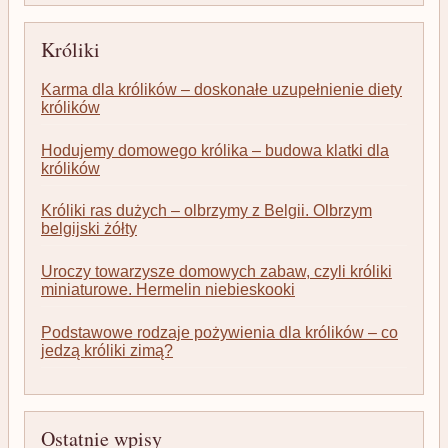
Króliki
Karma dla królików – doskonałe uzupełnienie diety
królików
Hodujemy domowego królika – budowa klatki dla
królików
Króliki ras dużych – olbrzymy z Belgii. Olbrzym
belgijski żółty
Uroczy towarzysze domowych zabaw, czyli króliki
miniaturowe. Hermelin niebieskooki
Podstawowe rodzaje pożywienia dla królików – co
jedzą króliki zimą?
Ostatnie wpisy