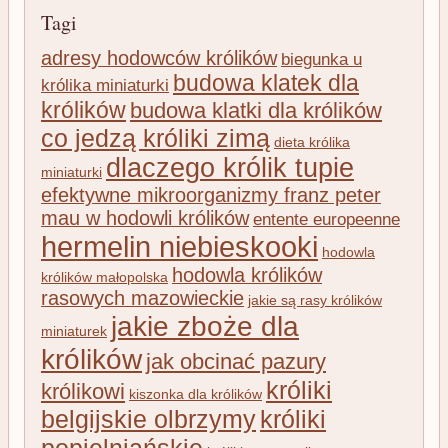
Tagi
adresy hodowców królików
biegunka u
budowa klatek dla
królika miniaturki
królików
budowa klatki dla królików
co jedzą króliki zimą
dieta królika
dlaczego królik tupie
miniaturki
efektywne mikroorganizmy franz peter
mau w hodowli królików
entente europeenne
hermelin niebieskooki
hodowla
hodowla królików
królików małopolska
rasowych mazowieckie
jakie są rasy królików
jakie zboże dla
miniaturek
królików
jak obcinać pazury
króliki
królikowi
kiszonka dla królików
belgijskie olbrzymy
króliki
popielniańskie