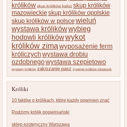
królików
skup królików
skup królików kalisz
mazowieckie
skup królików opolskie
wieluń
skup królików w polsce
wystawa królików
wybieg
wykot
hodowli królików
królików zimą
wyposażenie ferm
króliczych
wystawa drobiu
ozdobnego
wystawa szepietowo
zakiszanie pasz
wystawy królików
żywienie królików miniaturek
Króliki
10 faktów o królikach, które każdy powinien znać
Rodzimy królik popielniański
sklep ezoteryczny Warszawa