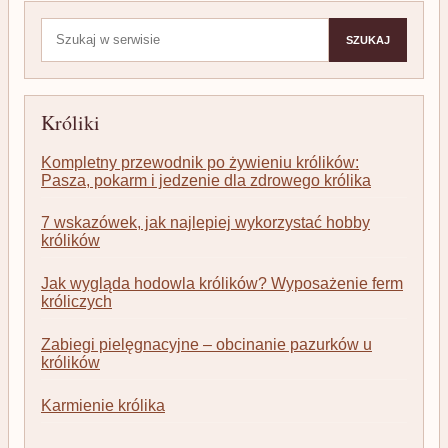
Szukaj:
SZUKAJ
Króliki
Kompletny przewodnik po żywieniu królików:
Pasza, pokarm i jedzenie dla zdrowego królika
7 wskazówek, jak najlepiej wykorzystać hobby
królików
Jak wygląda hodowla królików? Wyposażenie ferm
króliczych
Zabiegi pielęgnacyjne – obcinanie pazurków u
królików
Karmienie królika