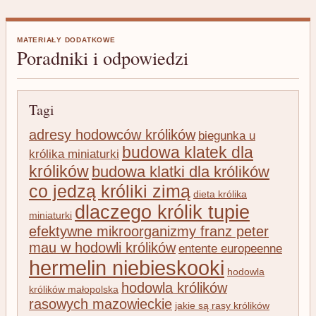
MATERIAŁY DODATKOWE
Poradniki i odpowiedzi
Tagi
adresy hodowców królików
biegunka u
budowa klatek dla
królika miniaturki
królików
budowa klatki dla królików
co jedzą króliki zimą
dieta królika
dlaczego królik tupie
miniaturki
efektywne mikroorganizmy franz peter
mau w hodowli królików
entente europeenne
hermelin niebieskooki
hodowla
hodowla królików
królików małopolska
rasowych mazowieckie
jakie są rasy królików