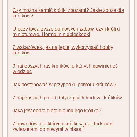
Czy można karmić króliki zbożami? Jakie zboże dla
królików?
Uroczy towarzysze domowych zabaw, czyli króliki
miniaturowe. Hermelin niebieskooki
7 wskazówek, jak najlepiej wykorzystać hobby
królików
9 najlepszych ras królików, o których powinieneś
wiedzieć
Jak postępować w przypadku pomoru królików?
7 najlepszych porad dotyczących hodowli królików
Jaka jest dobra dieta dla mojego królika?
7 powodów, dla których króliki są najsłodszymi
zwierzętami domowymi w historii