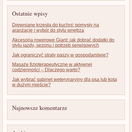
Ostatnie wpisy
Drewniane krzesła do kuchni: pomysły na
aranżację i wybór do stylu wnętrza
Akcesoria rowerowe Giant: jak dobrać dodatki do
stylu jazdy, sezonu i potrzeb serwisowych
Jak ograniczyć straty paszy w gospodarstwie?
Masaże fizjoterapeutyczne w aktywnej
codzienności – Dlaczego warto?
Jak wybrać gabinet weterynaryjny dla psa lub kota
w dużym mieście?
Najnowsze komentarze