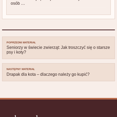
osób …
Nawigacja
POPRZEDNI MATERIAŁ
wpisu
Seniorzy w świecie zwierząt: Jak troszczyć się o starsze
psy i koty?
NASTĘPNY MATERIAŁ
Drapak dla kota – dlaczego należy go kupić?