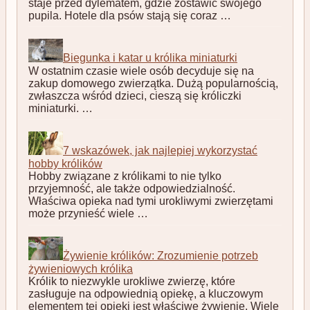
staje przed dylematem, gdzie zostawić swojego
pupila. Hotele dla psów stają się coraz …
Biegunka i katar u królika miniaturki
W ostatnim czasie wiele osób decyduje się na
zakup domowego zwierzątka. Dużą popularnością,
zwłaszcza wśród dzieci, cieszą się króliczki
miniaturki. …
7 wskazówek, jak najlepiej wykorzystać
hobby królików
Hobby związane z królikami to nie tylko
przyjemność, ale także odpowiedzialność.
Właściwa opieka nad tymi urokliwymi zwierzętami
może przynieść wiele …
Żywienie królików: Zrozumienie potrzeb
żywieniowych królika
Królik to niezwykle urokliwe zwierzę, które
zasługuje na odpowiednią opiekę, a kluczowym
elementem tej opieki jest właściwe żywienie. Wiele