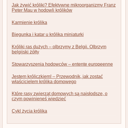
Jak żywić króliki? Efektywne mikroorganizmy Franz
Peter Mau w hodowli królików
Karmienie królika
Biegunka i katar u królika miniaturki
Króliki ras dużych – olbrzymy z Belgii. Olbrzym
belgijski żółty
Stowarzyszenia hodowców – entente europeenne
Jestem króliczkiem! – Przewodnik, jak zostać
właścicielem królika domowego
Które rasy zwierząt domowych są najsłodsze, o
czym powinieneś wiedzieć
Cykl życia królika