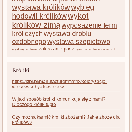
wystawa królików
wybieg
wykot
hodowli królików
królików zimą
wyposażenie ferm
króliczych
wystawa drobiu
ozdobnego
wystawa szepietowo
zakiszanie pasz
wystawy królików
żywienie królików miniaturek
Króliki
https://ktpi.pl/manufacturer/matrix/koloryzacja-
wlosow-farby-do-wlosow
W jaki sposób króliki komunikują się z nami?
Dlaczego królik tupie
Czy można karmić króliki zbożami? Jakie zboże dla
królików?