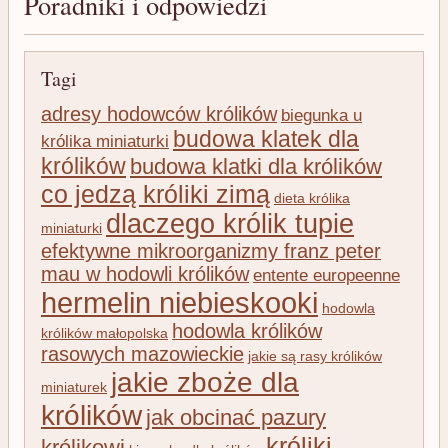
Poradniki i odpowiedzi
Tagi
adresy hodowców królików
biegunka u
budowa klatek dla
królika miniaturki
królików
budowa klatki dla królików
co jedzą króliki zimą
dieta królika
dlaczego królik tupie
miniaturki
efektywne mikroorganizmy franz peter
mau w hodowli królików
entente europeenne
hermelin niebieskooki
hodowla
hodowla królików
królików małopolska
rasowych mazowieckie
jakie są rasy królików
jakie zboże dla
miniaturek
królików
jak obcinać pazury
króliki
królikowi