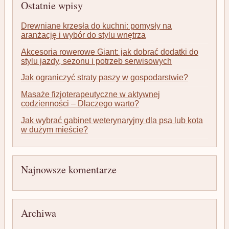
Ostatnie wpisy
Drewniane krzesła do kuchni: pomysły na
aranżację i wybór do stylu wnętrza
Akcesoria rowerowe Giant: jak dobrać dodatki do
stylu jazdy, sezonu i potrzeb serwisowych
Jak ograniczyć straty paszy w gospodarstwie?
Masaże fizjoterapeutyczne w aktywnej
codzienności – Dlaczego warto?
Jak wybrać gabinet weterynaryjny dla psa lub kota
w dużym mieście?
Najnowsze komentarze
Archiwa