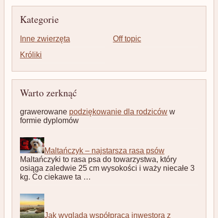
Kategorie
Inne zwierzęta
Off topic
Króliki
Warto zerknąć
grawerowane
podziękowanie dla rodziców
w
formie dyplomów
Maltańczyk – najstarsza rasa psów
Maltańczyki to rasa psa do towarzystwa, który
osiąga zaledwie 25 cm wysokości i waży niecałe 3
kg. Co ciekawe ta …
Jak wygląda współpraca inwestora z