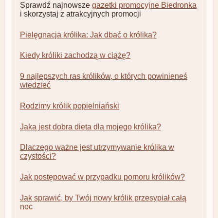
Sprawdź najnowsze
gazetki promocyjne Biedronka
i skorzystaj z atrakcyjnych promocji
Pielęgnacja królika: Jak dbać o królika?
Kiedy króliki zachodzą w ciążę?
9 najlepszych ras królików, o których powinieneś
wiedzieć
Rodzimy królik popielniański
Jaka jest dobra dieta dla mojego królika?
Dlaczego ważne jest utrzymywanie królika w
czystości?
Jak postępować w przypadku pomoru królików?
Jak sprawić, by Twój nowy królik przesypiał całą
noc