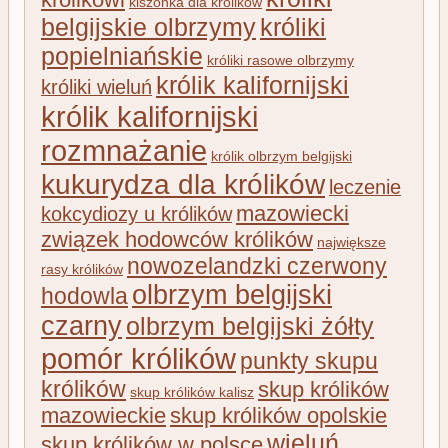
kiszonka dla królików
belgijskie olbrzymy
króliki
popielniańskie
króliki rasowe olbrzymy
królik kalifornijski
króliki wieluń
królik kalifornijski
rozmnażanie
królik olbrzym belgijski
kukurydza dla królików
leczenie
mazowiecki
kokcydiozy u królików
związek hodowców królików
największe
nowozelandzki czerwony
rasy królików
olbrzym belgijski
hodowla
czarny
olbrzym belgijski żółty
pomór królików
punkty skupu
królików
skup królików
skup królików kalisz
mazowieckie
skup królików opolskie
wieluń
skup królików w polsce