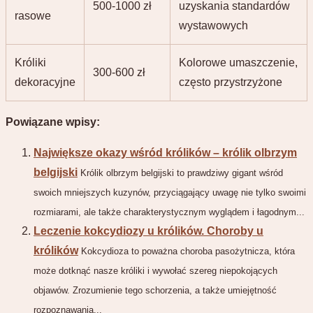
500-1000 zł
uzyskania standardów
rasowe
wystawowych
Króliki
Kolorowe umaszczenie,
300-600 zł
dekoracyjne
często przystrzyżone
Powiązane wpisy:
Największe okazy wśród królików – królik olbrzym
belgijski
Królik olbrzym belgijski to prawdziwy gigant wśród
swoich mniejszych kuzynów, przyciągający uwagę nie tylko swoimi
rozmiarami, ale także charakterystycznym wyglądem i łagodnym...
Leczenie kokcydiozy u królików. Choroby u
królików
Kokcydioza to poważna choroba pasożytnicza, która
może dotknąć nasze króliki i wywołać szereg niepokojących
objawów. Zrozumienie tego schorzenia, a także umiejętność
rozpoznawania...