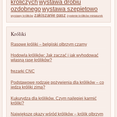
króliczych
wystawa drobiu
ozdobnego
wystawa szepietowo
zakiszanie pasz
wystawy królików
żywienie królików miniaturek
Króliki
Rasowe króliki – belgijski olbrzym czarny
Hodowla królików: Jak zacząć i jak wyhodować
własną rasę królików?
frezarki CNC
Podstawowe rodzaje pożywienia dla królików – co
jedzą króliki zimą?
Kukurydza dla królików. Czym najlepiej karmić
króliki?
Największe okazy wśród królików – królik olbrzym