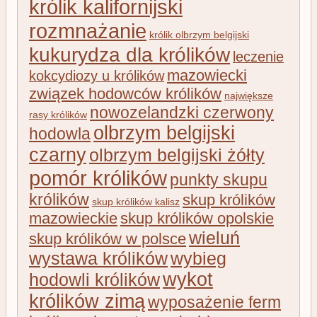
królik kalifornijski
rozmnażanie
królik olbrzym belgijski
kukurydza dla królików
leczenie
mazowiecki
kokcydiozy u królików
związek hodowców królików
największe
nowozelandzki czerwony
rasy królików
olbrzym belgijski
hodowla
czarny
olbrzym belgijski żółty
pomór królików
punkty skupu
królików
skup królików
skup królików kalisz
mazowieckie
skup królików opolskie
wieluń
skup królików w polsce
wystawa królików
wybieg
wykot
hodowli królików
królików zimą
wyposażenie ferm