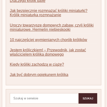
Dlaczego królik tupie
Jak bezpiecznie rozmnażać króliki miniaturki?
Królik miniaturka rozmnażanie
Uroczy towarzysze domowych zabaw, czyli króliki
miniaturowe. Hermelin niebieskooki
10 najczęściej wymienianych chorób królików
Jestem króliczkiem! – Przewodnik, jak zostać
właścicielem królika domowego
Kiedy króliki zachodzą w ciążę?
Jak być dobrym opiekunem królika
Szukaj:
SZUKAJ