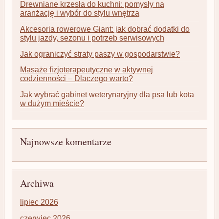
Drewniane krzesła do kuchni: pomysły na
aranżację i wybór do stylu wnętrza
Akcesoria rowerowe Giant: jak dobrać dodatki do
stylu jazdy, sezonu i potrzeb serwisowych
Jak ograniczyć straty paszy w gospodarstwie?
Masaże fizjoterapeutyczne w aktywnej
codzienności – Dlaczego warto?
Jak wybrać gabinet weterynaryjny dla psa lub kota
w dużym mieście?
Najnowsze komentarze
Archiwa
lipiec 2026
czerwiec 2026