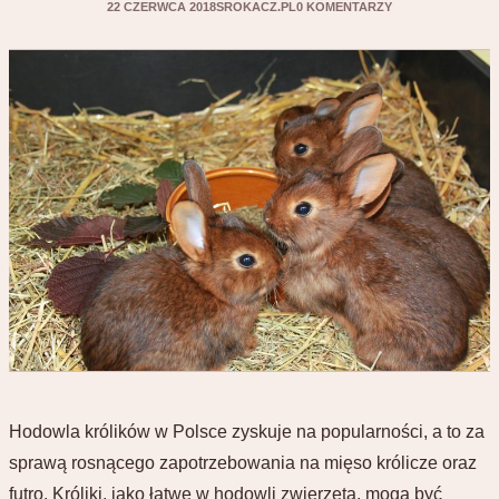
22 CZERWCA 2018
SROKACZ.PL
0 KOMENTARZY
Hodowla królików w Polsce zyskuje na popularności, a to za
sprawą rosnącego zapotrzebowania na mięso królicze oraz
futro. Króliki, jako łatwe w hodowli zwierzęta, mogą być