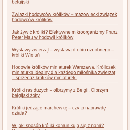
belgijski
Związki hodowców królików – mazowiecki związek
hodowców królików
Jak żywić króliki? Efektywne mikroorganizmy Franz
Peter Mau w hodowli królików
Wystawy zwierząt – wystawa drobiu ozdobnego –
króliki Wieluń
Hodowle królików miniaturek Warszawa. Króliczek
miniaturka idealny dla każdego miłośnika zwierząt
– sprzedaż królików miniaturek.
Króliki ras dużych – olbrzymy z Belgii. Olbrzym
belgijski żółty
Króliki jedzące marchewkę – czy to naprawdę
działa?
W jaki sposób króliki komunikują się z nami?