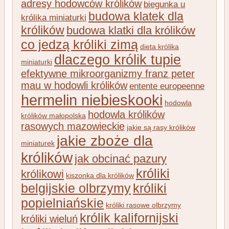
adresy hodowców królików
biegunka u
budowa klatek dla
królika miniaturki
królików
budowa klatki dla królików
co jedzą króliki zimą
dieta królika
dlaczego królik tupie
miniaturki
efektywne mikroorganizmy franz peter
mau w hodowli królików
entente europeenne
hermelin niebieskooki
hodowla
hodowla królików
królików małopolska
rasowych mazowieckie
jakie są rasy królików
jakie zboże dla
miniaturek
królików
jak obcinać pazury
króliki
królikowi
kiszonka dla królików
belgijskie olbrzymy
króliki
popielniańskie
króliki rasowe olbrzymy
królik kalifornijski
króliki wieluń