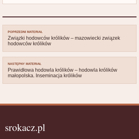
Nawigacja
POPRZEDNI MATERIAŁ
wpisu
Związki hodowców królików – mazowiecki związek
hodowców królików
NASTĘPNY MATERIAŁ
Prawidłowa hodowla królików – hodowla królików
małopolska. Inseminacja królików
srokacz.pl