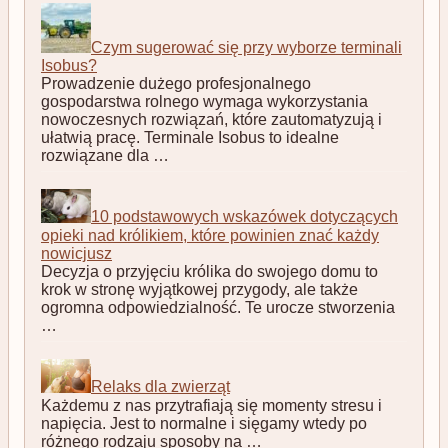
Czym sugerować się przy wyborze terminali
Isobus?
Prowadzenie dużego profesjonalnego
gospodarstwa rolnego wymaga wykorzystania
nowoczesnych rozwiązań, które zautomatyzują i
ułatwią pracę. Terminale Isobus to idealne
rozwiązane dla …
10 podstawowych wskazówek dotyczących
opieki nad królikiem, które powinien znać każdy
nowicjusz
Decyzja o przyjęciu królika do swojego domu to
krok w stronę wyjątkowej przygody, ale także
ogromna odpowiedzialność. Te urocze stworzenia
…
Relaks dla zwierząt
Każdemu z nas przytrafiają się momenty stresu i
napięcia. Jest to normalne i sięgamy wtedy po
różnego rodzaju sposoby na …