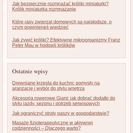
Jak bezpiecznie rozmnażać króliki miniaturki?
Królik miniaturka rozmnażanie
Które rasy zwierząt domowych są najsłodsze, o
czym powinieneś wiedzieć
Jak żywić króliki? Efektywne mikroorganizmy Franz
Peter Mau w hodowli królików
Ostatnie wpisy
Drewniane krzesła do kuchni: pomysły na
aranżację i wybór do stylu wnętrza
Akcesoria rowerowe Giant: jak dobrać dodatki do
stylu jazdy, sezonu i potrzeb serwisowych
Jak ograniczyć straty paszy w gospodarstwie?
Masaże fizjoterapeutyczne w aktywnej
codzienności – Dlaczego warto?