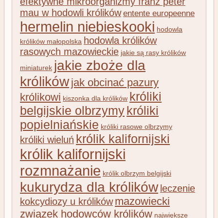
efektywne mikroorganizmy franz peter
mau w hodowli królików
entente europeenne
hermelin niebieskooki
hodowla
hodowla królików
królików małopolska
rasowych mazowieckie
jakie są rasy królików
jakie zboże dla
miniaturek
królików
jak obcinać pazury
króliki
królikowi
kiszonka dla królików
belgijskie olbrzymy
króliki
popielniańskie
króliki rasowe olbrzymy
królik kalifornijski
króliki wieluń
królik kalifornijski
rozmnażanie
królik olbrzym belgijski
kukurydza dla królików
leczenie
mazowiecki
kokcydiozy u królików
związek hodowców królików
największe