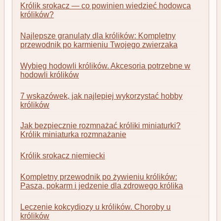
Królik srokacz — co powinien wiedzieć hodowca
królików?
Najlepsze granulaty dla królików: Kompletny
przewodnik po karmieniu Twojego zwierzaka
Wybieg hodowli królików. Akcesoria potrzebne w
hodowli królików
7 wskazówek, jak najlepiej wykorzystać hobby
królików
Jak bezpiecznie rozmnażać króliki miniaturki?
Królik miniaturka rozmnażanie
Królik srokacz niemiecki
Kompletny przewodnik po żywieniu królików:
Pasza, pokarm i jedzenie dla zdrowego królika
Leczenie kokcydiozy u królików. Choroby u
królików