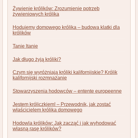
Żywienie królików: Zrozumienie potrzeb
żywieniowych królika
Hodujemy domowego królika – budowa klatki dla
królików
Tanie ltanie
Jak długo żyją króliki?
Czym się wyróżniają króliki kalifornijskie? Królik
kalifornijski rozmnażanie
Stowarzyszenia hodowców – entente europeenne
Jestem króliczkiem! – Przewodnik, jak zostać
właścicielem królika domowego
Hodowla królików: Jak zacząć i jak wyhodować
własną rasę królików?