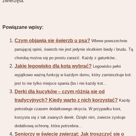
zwierzęta.
Powiązane wpisy:
Czym objawia się świerzb u psa?
Wbrew powszechnie
panującej opinii, świerzb nie jest jedynie skutkiem biedy i brudu. Tą
chorobą można się po prostu zarazić. Każdy z gatunków...
Jakie legowisko dla kota wybrać?
Legowisko pełni
wyjątkowo ważną funkcję w każdym domu, który zamieszkuje kot:
jest to nie tylko miejsce spania (bo i nie każdy kot...
Derki dla kucyków – czym różnią się od
tradycyjnych? Kiedy warto z nich korzystać?
Każdy
potrzebuje czasem dodatkowego okrycia. W przypadku koni,
korzysta się z tak zwanych derek. Dzięki nim, zwierze zyskuje
dodatkową ochronę, która potrzebna...
Seniorzy w świecie zwierząt: Jak troszczyć się o