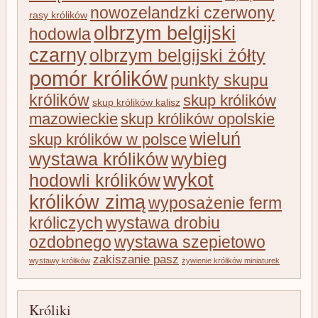
nowozelandzki czerwony
rasy królików
olbrzym belgijski
hodowla
czarny
olbrzym belgijski żółty
pomór królików
punkty skupu
królików
skup królików
skup królików kalisz
mazowieckie
skup królików opolskie
wieluń
skup królików w polsce
wystawa królików
wybieg
wykot
hodowli królików
królików zimą
wyposażenie ferm
króliczych
wystawa drobiu
ozdobnego
wystawa szepietowo
zakiszanie pasz
wystawy królików
żywienie królików miniaturek
Króliki