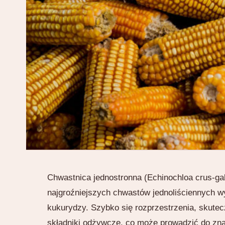
Chwastnica jednostronna (Echinochloa crus-gall
najgroźniejszych chwastów jednoliściennych w
kukurydzy. Szybko się rozprzestrzenia, skutecz
składniki odżywcze, co może prowadzić do zn