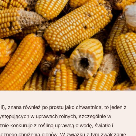
i), znana również po prostu jako chwastnica, to jeden z
ystępujących w uprawach rolnych, szczególnie w
nie konkuruje z rośliną uprawną o wodę, światło i
acznego obniżenia plonów. W związku z tym zwalczanie