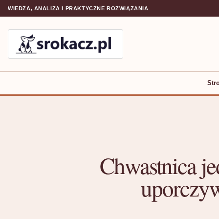
WIEDZA, ANALIZA I PRAKTYCZNE ROZWIĄZANIA
Str
Chwastnica je
uporczyw