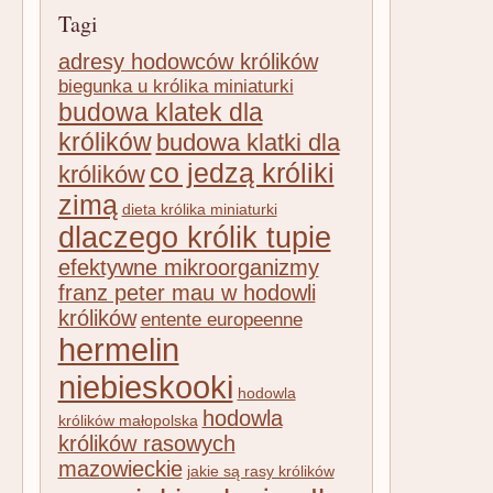
Tagi
adresy hodowców królików
biegunka u królika miniaturki
budowa klatek dla
królików
budowa klatki dla
co jedzą króliki
królików
zimą
dieta królika miniaturki
dlaczego królik tupie
efektywne mikroorganizmy
franz peter mau w hodowli
królików
entente europeenne
hermelin
niebieskooki
hodowla
hodowla
królików małopolska
królików rasowych
mazowieckie
jakie są rasy królików