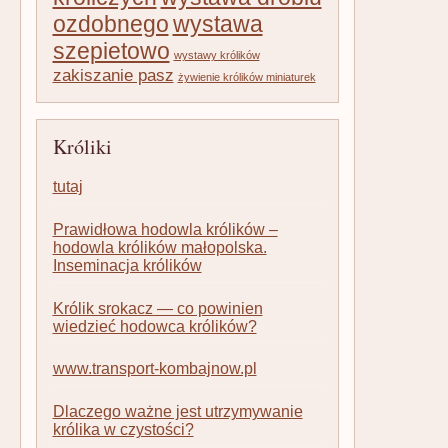
ozdobnego
wystawa
szepietowo
wystawy królików
zakiszanie pasz
żywienie królików miniaturek
Króliki
tutaj
Prawidłowa hodowla królików –
hodowla królików małopolska.
Inseminacja królików
Królik srokacz — co powinien
wiedzieć hodowca królików?
www.transport-kombajnow.pl
Dlaczego ważne jest utrzymywanie
królika w czystości?