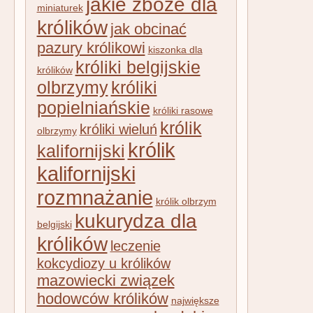
jakie zboże dla
miniaturek
królików
jak obcinać
pazury królikowi
kiszonka dla
króliki belgijskie
królików
olbrzymy
króliki
popielniańskie
króliki rasowe
królik
króliki wieluń
olbrzymy
królik
kalifornijski
kalifornijski
rozmnażanie
królik olbrzym
kukurydza dla
belgijski
królików
leczenie
kokcydiozy u królików
mazowiecki związek
hodowców królików
największe