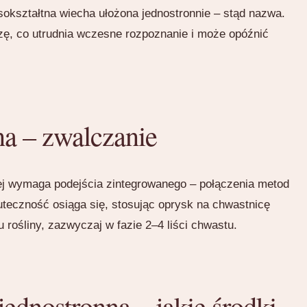
sokształtna wiecha ułożona jednostronnie – stąd nazwa.
zę, co utrudnia wczesne rozpoznanie i może opóźnić
na – zwalczanie
ej wymaga podejścia zintegrowanego – połączenia metod
eczność osiąga się, stosując oprysk na chwastnicę
ośliny, zazwyczaj w fazie 2–4 liści chwastu.
jednostronną – jakie środki