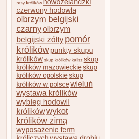
nowozelandzki
rasy królików
czerwony hodowla
olbrzym belgijski
czarny
olbrzym
pomór
belgijski żółty
królików
punkty skupu
królików
skup
skup królików kalisz
królików mazowieckie
skup
królików opolskie
skup
wieluń
królików w polsce
wystawa królików
wybieg hodowli
wykot
królików
królików zimą
wyposażenie ferm
króliczych
wystawa drobiu