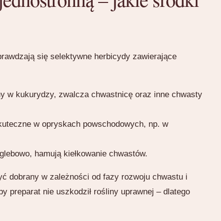
prawdzają się selektywne herbicydy zawierające
ny w kukurydzy, zwalcza chwastnicę oraz inne chwasty
 skuteczne w opryskach powschodowych, np. w
oglebowo, hamują kiełkowanie chwastów.
yć dobrany w zależności od fazy rozwoju chwastu i
 preparat nie uszkodził rośliny uprawnej – dlatego