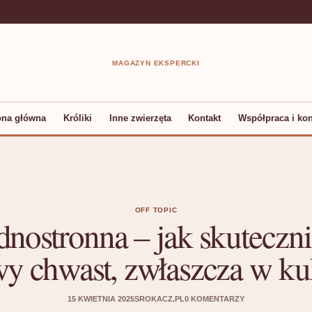
MAGAZYN EKSPERCKI
ona główna
Króliki
Inne zwierzęta
Kontakt
Współpraca i kon
OFF TOPIC
dnostronna – jak skuteczni
y chwast, zwłaszcza w k
15 KWIETNIA 2025
SROKACZ.PL
0 KOMENTARZY