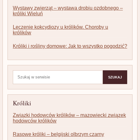
Wystawy zwierząt – wystawa drobiu ozdobnego –
króliki Wieluń
Leczenie kokcydiozy u królików. Choroby u
królików
Króliki i rośliny domowe: Jak to wszystko pogodzić?
Szukaj:
SZUKAJ
Króliki
Związki hodowców królików – mazowiecki związek
hodowców królików
Rasowe króliki – belgijski olbrzym czarny