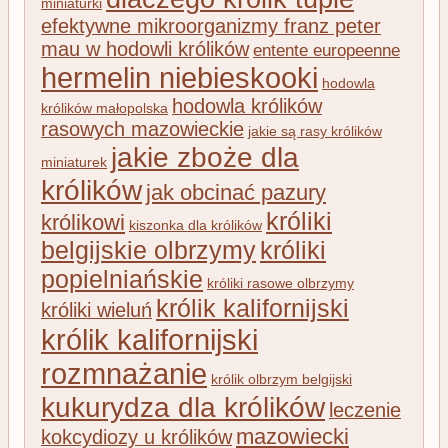
miniaturki
efektywne mikroorganizmy franz peter
mau w hodowli królików
entente europeenne
hermelin niebieskooki
hodowla
hodowla królików
królików małopolska
rasowych mazowieckie
jakie są rasy królików
jakie zboże dla
miniaturek
królików
jak obcinać pazury
króliki
królikowi
kiszonka dla królików
belgijskie olbrzymy
króliki
popielniańskie
króliki rasowe olbrzymy
królik kalifornijski
króliki wieluń
królik kalifornijski
rozmnażanie
królik olbrzym belgijski
kukurydza dla królików
leczenie
mazowiecki
kokcydiozy u królików