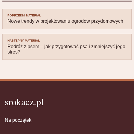
Nawigacja
POPRZEDNI MATERIAŁ
wpisu
Nowe trendy w projektowaniu ogrodów przydomowych
NASTĘPNY MATERIAŁ
Podróż z psem – jak przygotować psa i zmniejszyć jego
stres?
srokacz.pl
Na początek