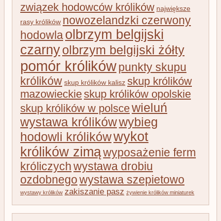
związek hodowców królików
największe
nowozelandzki czerwony
rasy królików
olbrzym belgijski
hodowla
czarny
olbrzym belgijski żółty
pomór królików
punkty skupu
królików
skup królików
skup królików kalisz
mazowieckie
skup królików opolskie
wieluń
skup królików w polsce
wystawa królików
wybieg
wykot
hodowli królików
królików zimą
wyposażenie ferm
króliczych
wystawa drobiu
ozdobnego
wystawa szepietowo
zakiszanie pasz
wystawy królików
żywienie królików miniaturek