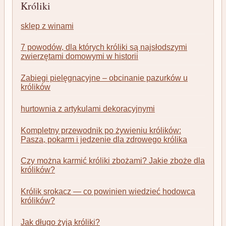
Króliki
sklep z winami
7 powodów, dla których króliki są najsłodszymi
zwierzętami domowymi w historii
Zabiegi pielęgnacyjne – obcinanie pazurków u
królików
hurtownia z artykulami dekoracyjnymi
Kompletny przewodnik po żywieniu królików:
Pasza, pokarm i jedzenie dla zdrowego królika
Czy można karmić króliki zbożami? Jakie zboże dla
królików?
Królik srokacz — co powinien wiedzieć hodowca
królików?
Jak długo żyją króliki?