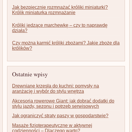
Jak bezpiecznie rozmnażać króliki miniaturki?
Królik miniaturka rozmnażanie
Króliki jedzące marchewkę – czy to naprawdę
działa?
Czy można karmić króliki zbożami? Jakie zboże dla
królików?
Ostatnie wpisy
Drewniane krzesła do kuchni: pomysły na
aranżację i wybór do stylu wnętrza
Akcesoria rowerowe Giant: jak dobrać dodatki do
stylu jazdy, sezonu i potrzeb serwisowych
Jak ograniczyć straty paszy w gospodarstwie?
Masaże fizjoterapeutyczne w aktywnej
codzienności – Dlaczego warto?