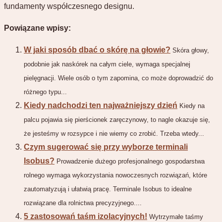
fundamenty współczesnego designu.
Powiązane wpisy:
W jaki sposób dbać o skórę na głowie?
Skóra głowy,
podobnie jak naskórek na całym ciele, wymaga specjalnej
pielęgnacji. Wiele osób o tym zapomina, co może doprowadzić do
różnego typu...
Kiedy nadchodzi ten najważniejszy dzień
Kiedy na
palcu pojawia się pierścionek zaręczynowy, to nagle okazuje się,
że jesteśmy w rozsypce i nie wiemy co zrobić. Trzeba wtedy...
Czym sugerować się przy wyborze terminali
Isobus?
Prowadzenie dużego profesjonalnego gospodarstwa
rolnego wymaga wykorzystania nowoczesnych rozwiązań, które
zautomatyzują i ułatwią pracę. Terminale Isobus to idealne
rozwiązane dla rolnictwa precyzyjnego....
5 zastosowań taśm izolacyjnych!
Wytrzymałe taśmy