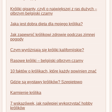
Króliki giganty, czyli o największej z ras dużych –
olbrzym belgijski czarny
Jaka jest dobra dieta dla mojego królika?
Jak zapewnić królikowi zdrowie podczas zimnej
pogody
Czym wyróżniają się króliki kalifornijskie?
Rasowe króliki – belgijski olbrzym czarny
10 faktów o królikach, które każdy powinien znać
Gdzie są wystawy królików? Szepietowo
Karmienie królika
7 wskazówek, jak najlepiej wykorzystać hobby
królików