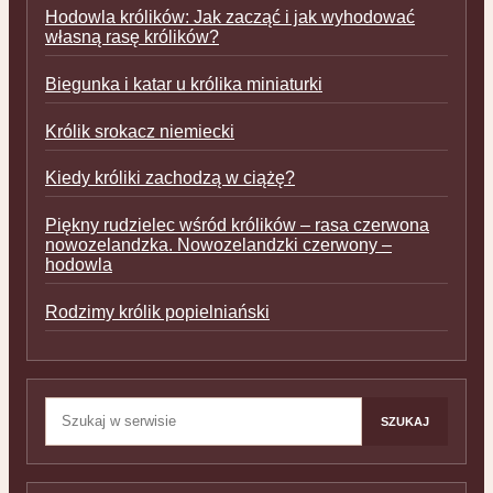
Hodowla królików: Jak zacząć i jak wyhodować
własną rasę królików?
Biegunka i katar u królika miniaturki
Królik srokacz niemiecki
Kiedy króliki zachodzą w ciążę?
Piękny rudzielec wśród królików – rasa czerwona
nowozelandzka. Nowozelandzki czerwony –
hodowla
Rodzimy królik popielniański
Szukaj:
SZUKAJ