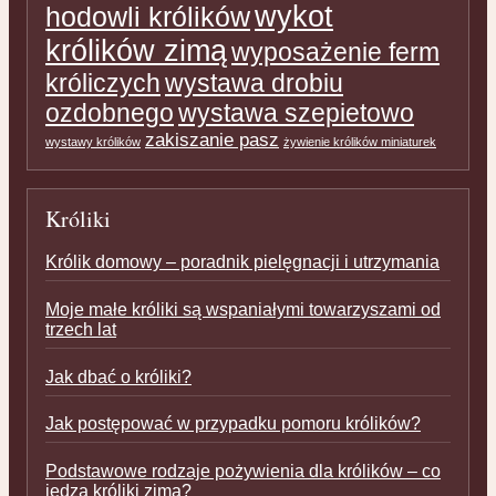
wykot
hodowli królików
królików zimą
wyposażenie ferm
króliczych
wystawa drobiu
ozdobnego
wystawa szepietowo
zakiszanie pasz
wystawy królików
żywienie królików miniaturek
Króliki
Królik domowy – poradnik pielęgnacji i utrzymania
Moje małe króliki są wspaniałymi towarzyszami od
trzech lat
Jak dbać o króliki?
Jak postępować w przypadku pomoru królików?
Podstawowe rodzaje pożywienia dla królików – co
jedzą króliki zimą?