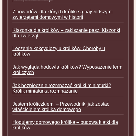
7 powodów, dla których króliki są najsłodszymi
zwierzętami domowymi w historii
Kiszonka dla królików – zakiszanie pasz. Kiszonki
dla zwierząt
Leczenie kokcydiozy u królików. Choroby u
królików
Jak wygląda hodowla królików? Wyposażenie ferm
króliczych
Jak bezpiecznie rozmnażać króliki miniaturki?
Królik miniaturka rozmnażanie
Jestem króliczkiem! – Przewodnik, jak zostać
właścicielem królika domowego
Hodujemy domowego królika – budowa klatki dla
królików