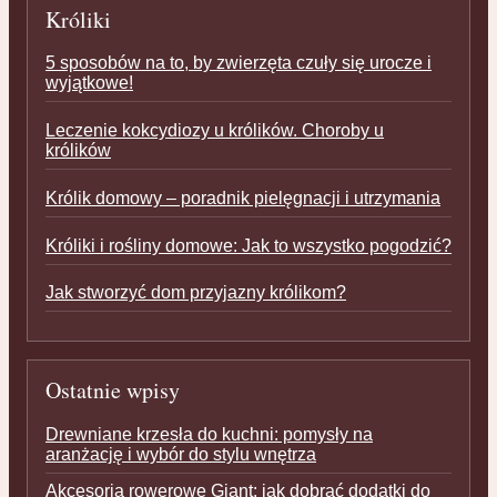
Króliki
5 sposobów na to, by zwierzęta czuły się urocze i
wyjątkowe!
Leczenie kokcydiozy u królików. Choroby u
królików
Królik domowy – poradnik pielęgnacji i utrzymania
Króliki i rośliny domowe: Jak to wszystko pogodzić?
Jak stworzyć dom przyjazny królikom?
Ostatnie wpisy
Drewniane krzesła do kuchni: pomysły na
aranżację i wybór do stylu wnętrza
Akcesoria rowerowe Giant: jak dobrać dodatki do