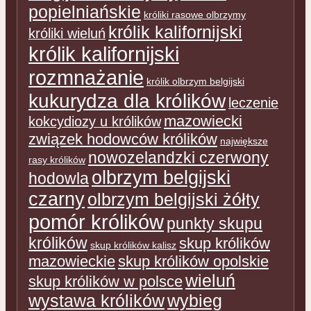
popielniańskie
króliki rasowe olbrzymy
królik kalifornijski
króliki wieluń
królik kalifornijski
rozmnażanie
królik olbrzym belgijski
kukurydza dla królików
leczenie
mazowiecki
kokcydiozy u królików
związek hodowców królików
największe
nowozelandzki czerwony
rasy królików
olbrzym belgijski
hodowla
czarny
olbrzym belgijski żółty
pomór królików
punkty skupu
królików
skup królików
skup królików kalisz
mazowieckie
skup królików opolskie
wieluń
skup królików w polsce
wystawa królików
wybieg