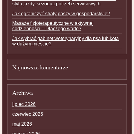
stylu jazdy, sezonu i potrzeb serwisowych
Jak ograniczyć straty paszy w gospodarstwie?
Masaże fizjoterapeutyczne w aktywnej
codzienności – Dlaczego warto?
Jak wybrać gabinet weterynaryjny dla psa lub kota
w dużym mieście?
Najnowsze komentarze
Archiwa
lipiec 2026
czerwiec 2026
maj 2026
marzec 2026