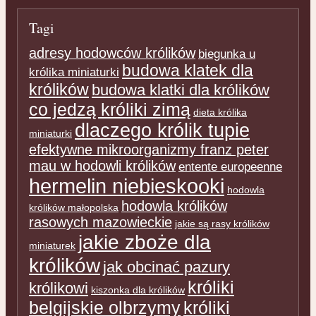
Tagi
adresy hodowców królików
biegunka u
budowa klatek dla
królika miniaturki
królików
budowa klatki dla królików
co jedzą króliki zimą
dieta królika
dlaczego królik tupie
miniaturki
efektywne mikroorganizmy franz peter
mau w hodowli królików
entente europeenne
hermelin niebieskooki
hodowla
hodowla królików
królików małopolska
rasowych mazowieckie
jakie są rasy królików
jakie zboże dla
miniaturek
królików
jak obcinać pazury
króliki
królikowi
kiszonka dla królików
belgijskie olbrzymy
króliki