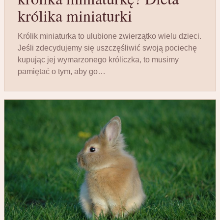
królika miniaturki
Królik miniaturka to ulubione zwierzątko wielu dzieci.
Jeśli zdecydujemy się uszczęśliwić swoją pociechę
kupując jej wymarzonego króliczka, to musimy
pamiętać o tym, aby go…